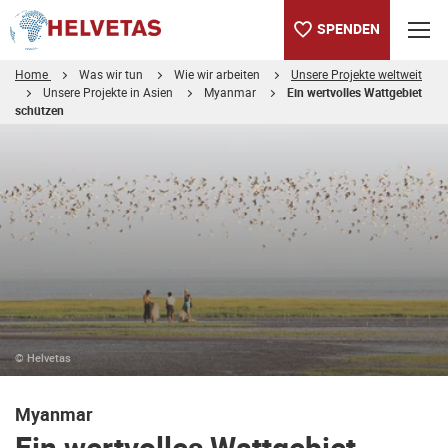
SPENDEN
Home
Was wir tun
Wie wir arbeiten
Unsere Projekte weltweit
Unsere Projekte in Asien
Myanmar
Ein wertvolles Wattgebiet
schützen
Inhaltsverzeichnis
Ein wertvolles Wattgebiet schützen und als Lebensgrundlage n
Mehr Information auf Englisch
© Helvetas
Myanmar
Ein wertvolles Wattgebiet