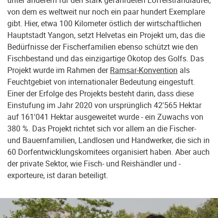
unter anderem für den stark gefährdeten Löffelstrandläufer,
von dem es weltweit nur noch ein paar hundert Exemplare
gibt. Hier, etwa 100 Kilometer östlich der wirtschaftlichen
Hauptstadt Yangon, setzt Helvetas ein Projekt um, das die
Bedürfnisse der Fischerfamilien ebenso schützt wie den
Fischbestand und das einzigartige Ökotop des Golfs. Das
Projekt wurde im Rahmen der
Ramsar-Konvention
als
Feuchtgebiet von internationaler Bedeutung eingestuft.
Einer der Erfolge des Projekts besteht darin, dass diese
Einstufung im Jahr 2020 von ursprünglich 42'565 Hektar
auf 161'041 Hektar ausgeweitet wurde - ein Zuwachs von
380 %. Das Projekt richtet sich vor allem an die Fischer-
und Bauernfamilien, Landlosen und Handwerker, die sich in
60 Dorfentwicklungskomitees organisiert haben. Aber auch
der private Sektor, wie Fisch- und Reishändler und -
exporteure, ist daran beteiligt.