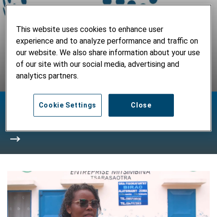
This website uses cookies to enhance user
experience and to analyze performance and traffic on
Nos projets à Madagascar
our website. We also share information about your use
of our site with our social media, advertising and
analytics partners.
Cookie Settings
Close
Nos postes vacants et Appels d'Offres