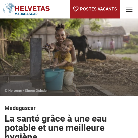
POSTES VACANTS
Table des matières
La santé grâce à une eau potable et une meilleure hygiène
Le leadership des femmes en action
Sur le programme national à Madagascar
Actualités
© Helvetas / Simon Opladen
Madagascar
La santé grâce à une eau
potable et une meilleure
hygiène