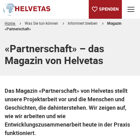
SPENDEN
Home
Was Sie tun können
Informiert bleiben
Magazin
«Partnerschaft»
Inhaltsverzeichnis
Links
Haben Sie Fragen oder Anregungen zu unserem Magazin?
«Partnerschaft» – das
Magazin von Helvetas
Das Magazin «Partnerschaft» von Helvetas stellt
unsere Projektarbeit vor und die Menschen und
Geschichten, die dahinterstehen. Wir zeigen auf,
wie wir arbeiten und wie
Entwicklungszusammenarbeit heute in der Praxis
funktioniert.