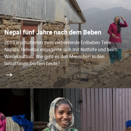
Nepal fünf Jahre nach dem Beben
2015 erschütterten zwei verheerende Erdbeben Teile
Nepals. Helvetas engagierte sich mit Nothilfe und beim
Wiederaufbau. Wie geht es den Menschen in den
betroffenen Dörfern heute?