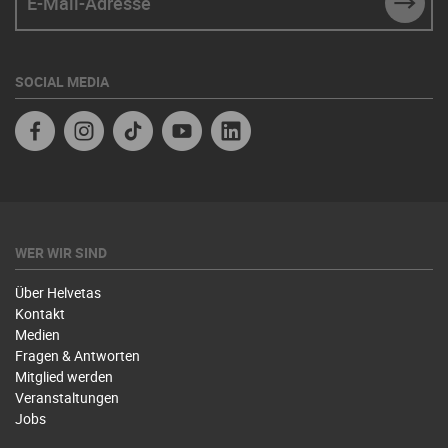
SUBM
SOCIAL MEDIA
Facebook
Instagram
TikTok
Youtube
Linkedin
WER WIR SIND
Über Helvetas
Kontakt
Medien
Fragen & Antworten
Mitglied werden
Veranstaltungen
Jobs