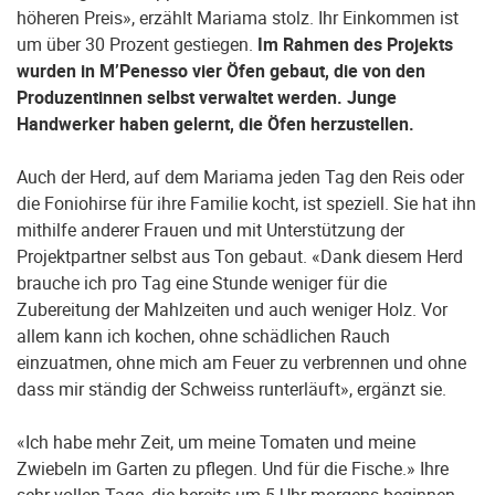
höheren Preis», erzählt Mariama stolz. Ihr Einkommen ist
um über 30 Prozent gestiegen.
Im Rahmen des Projekts
wurden in M’Penesso vier Öfen gebaut, die von den
Produzentinnen selbst verwaltet werden. Junge
Handwerker haben gelernt, die Öfen herzustellen.
Auch der Herd, auf dem Mariama jeden Tag den Reis oder
die Foniohirse für ihre Familie kocht, ist speziell. Sie hat ihn
mithilfe anderer Frauen und mit Unterstützung der
Projektpartner selbst aus Ton gebaut. «Dank diesem Herd
brauche ich pro Tag eine Stunde weniger für die
Zubereitung der Mahlzeiten und auch weniger Holz. Vor
allem kann ich kochen, ohne schädlichen Rauch
einzuatmen, ohne mich am Feuer zu verbrennen und ohne
dass mir ständig der Schweiss runterläuft», ergänzt sie.
«Ich habe mehr Zeit, um meine Tomaten und meine
Zwiebeln im Garten zu pflegen. Und für die Fische.» Ihre
sehr vollen Tage, die bereits um 5 Uhr morgens beginnen,