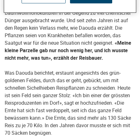
Mit der Zeit jedoch verarmten die Böden, weil auf den
Baumwollmonokulturen in der Gegend zu viel chemischer
Dünger ausgebracht wurde. Und seit zehn Jahren ist auf
den Regen kein Verlass mehr, wie Daouda erzählt. Die
Pflanzen seien von Krankheiten befallen worden, das
Saatgut war für die neue Situation nicht geeignet.
«Meine
kleine Parzelle gab nur noch wenig her, und ich wusste
nicht mehr, was tun», erzählt der Reisbauer.
Was Daouda berichtet, erstaunt angesichts des grün-
goldenen Feldes, durch das er geht, gebückt, um mit
schnellen Sichelhieben Reispflanzen zu schneiden. Heute
ist sein Feld sein ganzer Stolz: «Ich bin einer der grössten
Reisproduzenten im Dorf», sagt er hochzufrieden. «Die
Ernte hat sich fast verdoppelt, seit ich das ganze Feld
bewässern kann.» Die Ernte, das sind mehr als 130 Säcke
Reis zu je 70 Kilo. In den Jahren davor musste er sich mit
70 Säcken begnügen.