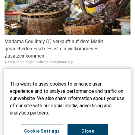
Mariama Coulibaly (l.) verkauft auf dem Markt
geräucherten Fisch. Es ist ein willkommenes
Zusatzeinkommen.
© Fatoumata Tioye Coulibaly / fairpicture.org
Zu selten und zu wenig Regen
This website uses cookies to enhance user
«Mein Vater und mein Grossvater bauten auf kleinen
experience and to analyze performance and traffic on
Parzellen Pflanzensorten mit einem langen 120-tägigen
our website. We also share information about your use
Reifezyklus an. Die winterlichen Regenfälle verteilten sich
of our site with our social media, advertising and
über die ganze Saison und verursachten keine Schäden.
analytics partners.
Die Ernte ernährte unsere Familie ein ganzes Jahr lang»,
erzählt Daouda.
Cookie Settings
Close