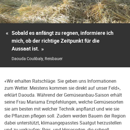
«
Sobald es anfängt zu regnen, informiere ich
mich, ob der richtige Zeitpunkt für die
Aussaat ist.
»
Daouda Coulibaly, Reisbauer
«Wir erhalten Ratschläge. Sie geben uns Informationen
zum Wetter. Meistens kommen sie direkt auf unser Feld»,
erklärt Daouda. Während der Gemüseanbau-Saison erhält
seine Frau Mariama Empfehlungen, welche Gemüsesorten
sie am besten mit welcher Technik anpflanzt und wie sie
die Pflanzen pflegen soll. Zudem werden Bauern der Region
dabei unterstützt, klimaangepasstes Saatgut herzustellen
und zu verkaufen: Reis- und Hirsesorten, die schnell