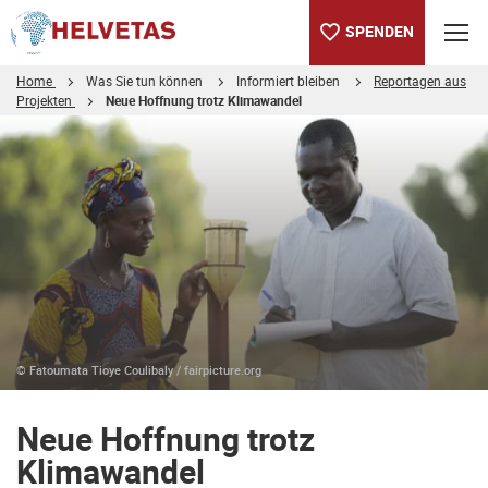
SPENDEN
Home
Was Sie tun können
Informiert bleiben
Reportagen aus
Projekten
Neue Hoffnung trotz Klimawandel
Inhaltsverzeichnis
Neue Hoffnung trotz Klimawandel
© Fatoumata Tioye Coulibaly / fairpicture.org
Neue Hoffnung trotz
Klimawandel