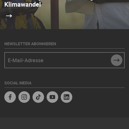
Klimawandel
NEWSLETTER ABONNIEREN
E-Mail-Adresse
SUBM
SOCIAL MEDIA
Facebook
Instagram
TikTok
Youtube
Linkedin