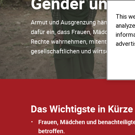
Gender und so
This w
Armut und Ausgrenzung hängen eng zu
analyze
dafür ein, dass Frauen, Mädchen und b
informa
Rechte wahrnehmen, mitentscheiden u
adverti
gesellschaftlichen und wirtschaftliche
Das Wichtigste in Kürze
Frauen, Mädchen und benachteiligte
betroffen.