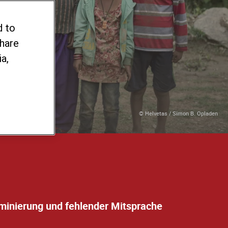
it
d to
share
a,
© Helvetas / Simon B. Opladen
iminierung und fehlender Mitsprache