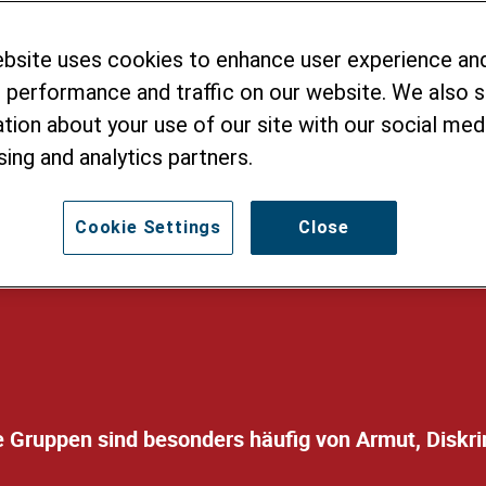
ziale Gerechtigke
ebsite uses cookies to enhance user experience an
sammen. Helvetas setzt sich
 performance and traffic on our website. We also 
enachteiligte Menschen ihre
tion about your use of our site with our social medi
nd gleichberechtigt am
sing and analytics partners.
n Leben teilhaben können.
Cookie Settings
Close
 Gruppen sind besonders häufig von Armut, Diskr