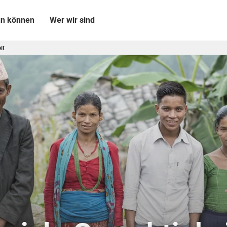
un können
Wer wir sind
it