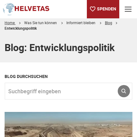
SPENDEN
Home
Was Sie tun können
Informiert bleiben
Blog
Entwicklungspolitik
Inhaltsverzeichnis
Blog: Entwicklungspolitik
BLOG DURCHSUCHEN
Suchbegriff eingeben
ABSE