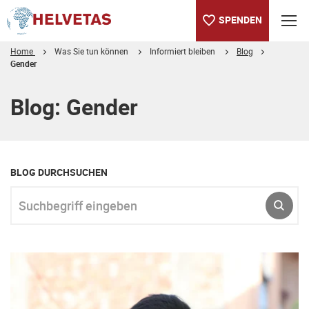
SPENDEN
Home
Was Sie tun können
Informiert bleiben
Blog
Gender
Inhaltsverzeichnis
Blog: Gender
BLOG DURCHSUCHEN
Suchbegriff eingeben
ABSE