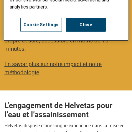
analytics partners.
Helvetas obtient des résultats
800'349 personnes
ont obtenu en 2025, grâce à
Cookie Settings
Close
Helvetas, un nouvel accès à une eau potable
propre et sûre, accessible en moins de 15
minutes.
En savoir plus sur notre impact et notre
méthodologie
L’engagement de Helvetas pour
l’eau et l’assainissement
Helvetas dispose d’une longue expérience dans la mise en