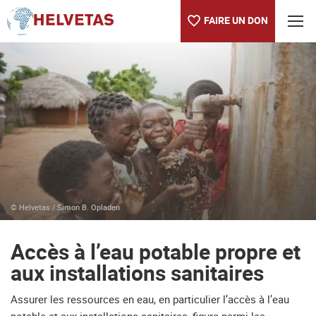
FAIRE UN DON
Table des matières
Accès à l’eau potable propre et aux installations sanitaires
De l’eau potable pour Madina Muhuthage
Parrainage pour l’eau
© Helvetas / Simon B. Opladen
Accès à l’eau potable propre et
aux installations sanitaires
Assurer les ressources en eau, en particulier l’accès à l’eau