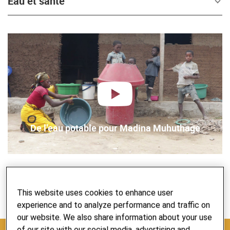
Eau et santé
lire
De l’eau potable pour Madina Muhuthage
FAIRE UN DON
This website uses cookies to enhance user
experience and to analyze performance and traffic on
our website. We also share information about your use
of our site with our social media, advertising and