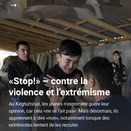
«Stop!» – contre la
violence et l’extrémisme
Au Kirghizistan, les jeunes n'expriment guère leur
opinion, car cela «ne se fait pas». Mais désormais, ils
apprennent à dire «non», notamment lorsque des
extrémistes tentent de les recruter.