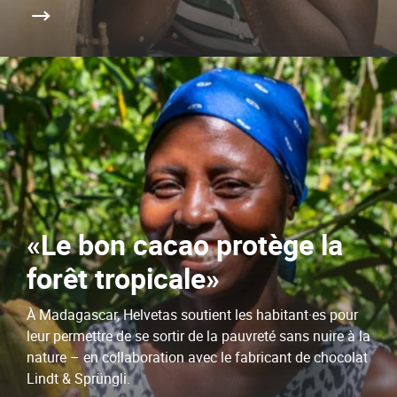
«Le bon cacao protège la
forêt tropicale»
À Madagascar, Helvetas soutient les habitant·es pour
leur permettre de se sortir de la pauvreté sans nuire à la
nature – en collaboration avec le fabricant de chocolat
Lindt & Sprüngli.