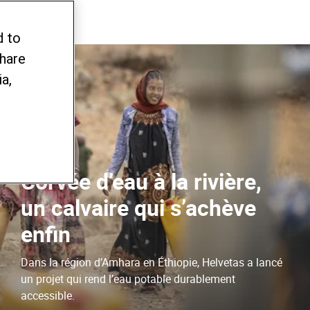
d to
share
a,
Corvée d’eau à la rivière,
un calvaire qui s’achève
enfin
Dans la région d’Amhara en Éthiopie, Helvetas a lancé
un projet qui rend l’eau potable durablement
accessible.