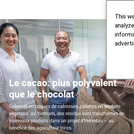
This w
analyze
informa
adverti
Le cacao: plus polyvalent
que le chocolat
Gobelets en coques de cabosses, palettes en déchets
végétaux: au Vietnam, des résidus sont transformés en
nouveaux produits dans un projet d’Helvetas – au
bénéfice des agriculteur·trices.