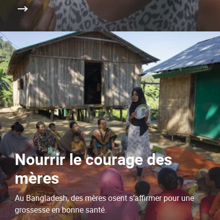
Nourrir le courage des
mères
Au Bangladesh, des mères osent s’affirmer pour une
grossesse en bonne santé.