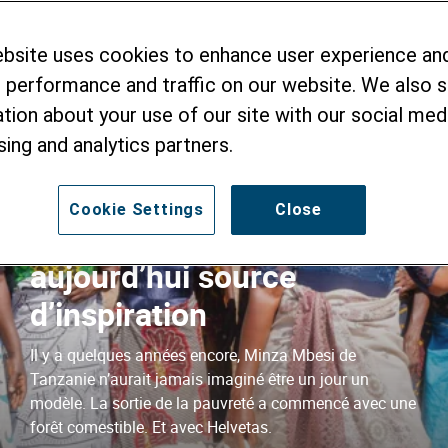
ebsite uses cookies to enhance user experience an
 performance and traffic on our website. We also 
tion about your use of our site with our social medi
sing and analytics partners.
Cookie Settings
Close
Jadis en quête de soutien,
aujourd’hui source
d’inspiration
Il y a quelques années encore, Minza Mbesi de
Tanzanie n’aurait jamais imaginé être un jour un
modèle. La sortie de la pauvreté a commencé avec une
forêt comestible. Et avec Helvetas.