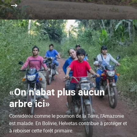
«On n’abat plus aucun
arbre ici»
Considérée comme le poumon de la Terre, l’Amazonie
est malade. En Bolivie, Helvetas contribue à protéger et
à reboiser cette forêt primaire.