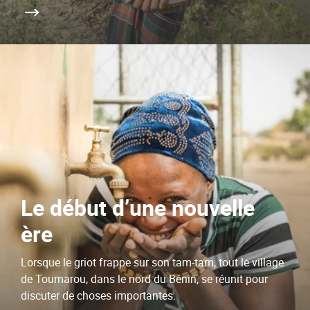
Le début d’une nouvelle
ère
Lorsque le griot frappe sur son tam-tam, tout le village
de Toumarou, dans le nord du Bénin, se réunit pour
discuter de choses importantes.