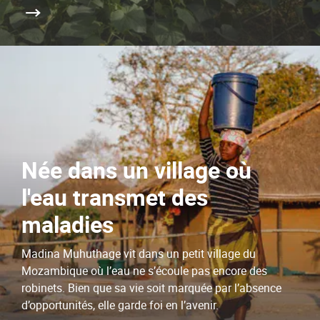
Née dans un village où
l'eau transmet des
maladies
Madina Muhuthage vit dans un petit village du
Mozambique où l’eau ne s’écoule pas encore des
robinets. Bien que sa vie soit marquée par l’absence
d’opportunités, elle garde foi en l’avenir.