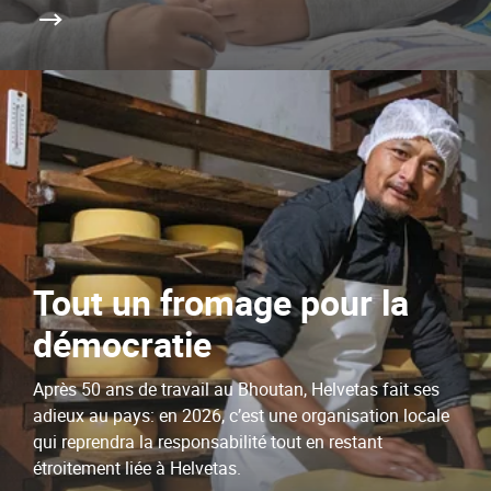
Tout un fromage pour la
démocratie
Après 50 ans de travail au Bhoutan, Helvetas fait ses
adieux au pays: en 2026, c’est une organisation locale
qui reprendra la responsabilité tout en restant
étroitement liée à Helvetas.