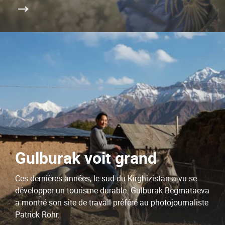
Gulburak voit grand
Ces dernières années, le sud du Kirghizistan a vu se
développer un tourisme durable. Gulburak Begmataeva
a montré son site de travail préféré au photojournaliste
Patrick Rohr.