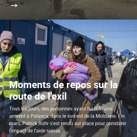
Moments de repos sur la
route de l’exil
Tous les jours, des personnes ayant fui l'Ukraine
arrivent à Palanca, dans le sud-est de la Moldavie. Fin
mars, Patrick Rohr s'est rendu sur place pour constater
l'impact de l'aide suisse.