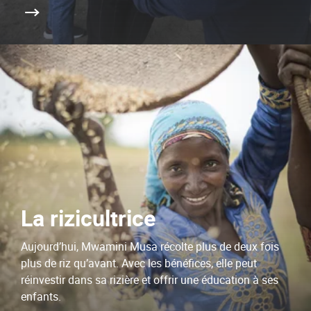
La rizicultrice
Aujourd’hui, Mwamini Musa récolte plus de deux fois
plus de riz qu’avant. Avec les bénéfices, elle peut
réinvestir dans sa rizière et offrir une éducation à ses
enfants.