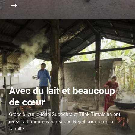
Avec du lait et beaucoup
de cœur
Grâce à leur laiterie, Subadhra et Tilak Timalsina ont
réussi à bâtir un avenir sûr au Népal pour toute la
famille.