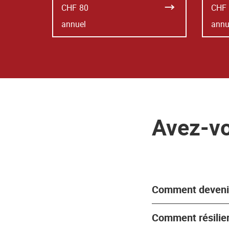
CHF
80
CHF
annuel
annu
Avez-vo
Comment deveni
Comment résilie