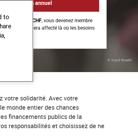
Faire un don annuel
d to
l
d'au moins 80 CHF
, vous devenez membre
share
tant inférieur sera affecté là où les besoins
a,
s.
© Yusuf Msafiri
 votre solidarité. Avec votre
 le monde entier des chances
les financements publics de la
os responsabilités et choisissez de ne