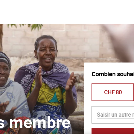
Combien souhai
CHF 80
own amount
ns membre