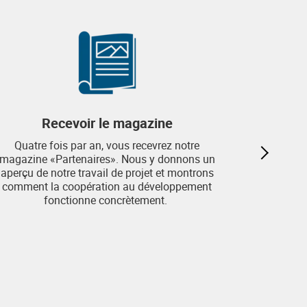
Recevoir le magazine
Si vous 
Quatre fois par an, vous recevrez notre
régulièrem
magazine «Partenaires». Nous y donnons un
dans les 
aperçu de notre travail de projet et montrons
politique
comment la coopération au développement
ainsi
fonctionne concrètement.
possibil