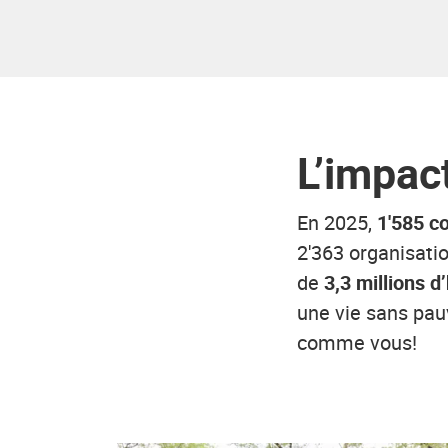
L’impac
En 2025,
1'585 c
2'363 organisati
de
3,3 millions 
une vie sans pauv
comme vous!