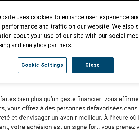
ebsite uses cookies to enhance user experience an
Avec un don annue
ans le monde, il faut un
 performance and traffic on our website. We also 
d'Helvetas. Tout mon
icace à l’autonomie et des
tion about your use of our site with our social medi
sont les plus urgent
vec cœur et conviction.
sing and analytics partners.
Cookie Settings
Close
ites bien plus qu’un geste financier: vous affirmez
cs
, vous offrez à des personnes défavorisées dans
té et d’envisager un avenir meilleur. À l’heure où 
, votre adhésion est un signe fort: vous prenez v