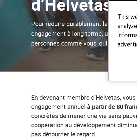
d’Helvetas
This w
Pour réduire durablement la pauvreté d
analyze
engagement à long terme, une aide eff
informa
personnes comme vous, qui agissent a
adverti
En devenant membre d’Helvetas, vous fa
engagement annuel
à partir de 80 fran
concrètes de mener une vie sans pauvre
coopération au développement diminuent
pas détourner le regard.