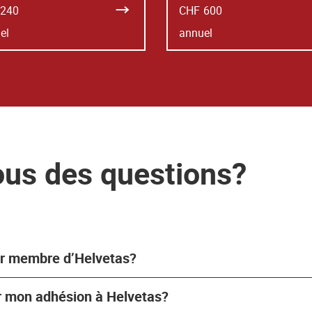
240
CHF
600
el
annuel
us des questions?
r membre d’Helvetas?
r mon adhésion à Helvetas?