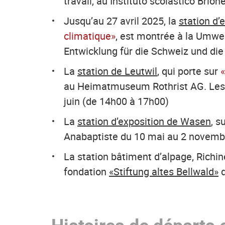
travail, au Instituto scolastico Brio
Jusqu’au 27 avril 2025, la
station d’
climatique»
, est montrée à la Umwe
Entwicklung für die Schweiz und di
La
station de Leutwil
, qui porte sur
au Heimatmuseum Rothrist AG. Les d
juin (de 14h00 à 17h00)
La
station d’exposition de Wasen
, s
Anabaptiste du 10 mai au 2 novemb
La station bâtiment d’alpage, Richi
fondation
«Stiftung altes Bellwald»
d