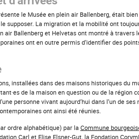
t d’arrivées
résente le Musée en plein air Ballenberg, était bien
 le supposer. La migration et la mobilité ont touj
in air Ballenberg et Helvetas ont montré à travers 
emporaines ont en outre permis d’identifier des poi
e
ions, installées dans des maisons historiques du mu
itant·es de la maison en question ou de la région c
e d’une personne vivant aujourd’hui dans l’un de se
 contemporaines ont ainsi été réunies.
ar ordre alphabétique) par la
Commune bourgeoise
ndation Carl et Elise Elsner-Gut, la
Fondation Corym