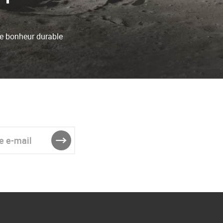
 le bonheur durable
ail
ENVOYER