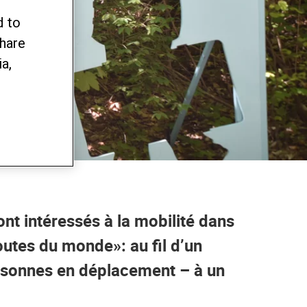
d to
share
a,
ont intéressés à la mobilité dans
outes du monde»: au fil d’un
personnes en déplacement – à un