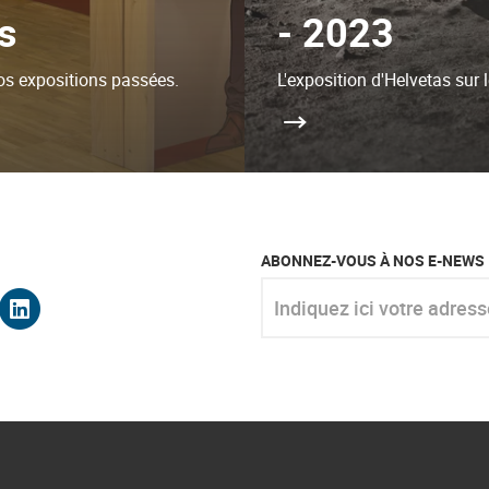
ns
- 2023
nos expositions passées.
L'exposition d'Helvetas sur
ABONNEZ-VOUS À NOS E-NEWS
Indiquez ici votre adresse e-m
k
gram
utube
linkedin