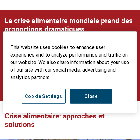
La crise alimentaire mondiale prend des
proportions dramatiques.
Pour en savoir plus sur cette thématique ainsi que
This website uses cookies to enhance user
sur la situation dans les pays partenaires
experience and to analyze performance and traffic on
d’Helvetas, vous pouvez consulter notre document
our website. We also share information about your use
d’information (disponible en
allemand
et en
of our site with our social media, advertising and
anglais
).
analytics partners.
Cookie Settings
Close
Crise alimentaire: approches et
solutions