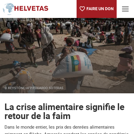
FAIRE UN DON
Table des matières
La crise alimentaire signifie le retour de la faim
© KEYSTONE/AFP/EDUARDO SOTERAS
La crise alimentaire signifie le
retour de la faim
Dans le monde entier, les prix des denrées alimentaires