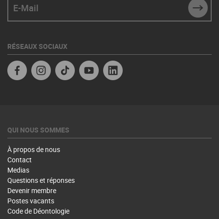
SUBM
RÉSEAUX SOCIAUX
Facebook
Instagram
TikTok
YouTube
Linkedin
QUI NOUS SOMMES
À propos de nous
Contact
Medias
Questions et réponses
Devenir membre
Postes vacants
Code de Déontologie