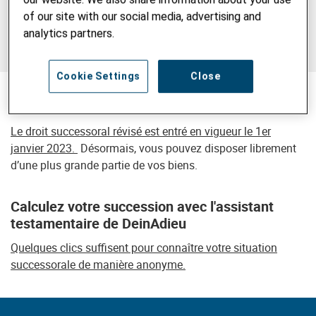
of our site with our social media, advertising and
Ainsi, vous vous assurez que vos dernières volontés sont
analytics partners.
formulées de manière claire et seront exécutées
conformément à vos souhaits.
Cookie Settings
Close
Droit successoral révisé
Le droit successoral révisé est entré en vigueur le 1er
janvier 2023.
Désormais, vous pouvez disposer librement
d’une plus grande partie de vos biens.
Calculez votre succession avec l'assistant
testamentaire de DeinAdieu
Quelques clics suffisent pour connaître votre situation
successorale de manière anonyme.