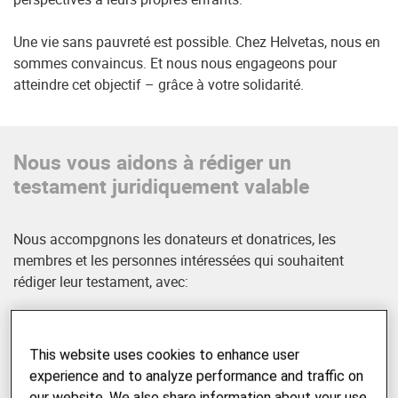
Une vie sans pauvreté est possible. Chez Helvetas, nous en
sommes convaincus. Et nous nous engageons pour
atteindre cet objectif – grâce à votre solidarité.
Nous vous aidons à rédiger un
testament juridiquement valable
Nous accompgnons les donateurs et donatrices, les
membres et les personnes intéressées qui souhaitent
rédiger leur testament, avec:
Une
liste de contrôle
concise pour une préparation
structurée
This website uses cookies to enhance user
Une
brochure pratique
contenant des informations
experience and to analyze performance and traffic on
importantes sur le testament
our website. We also share information about your use