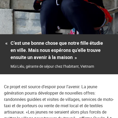
«
C’est une bonne chose que notre fille étudie
en ville. Mais nous espérons qu’elle trouve
ensuite un avenir à la maison
»
Mùi Liêu, gérante de séjour chez l’habitant, Vietnam
Ce projet est source d’espoir pour l’avenir. La jeune
génération pourra développer de nouvelles offres:
randonnées guidées et visites de villages, services de moto-
taxi et de porteurs ou vente de miel local et de textiles
artisanaux. «Les jeunes ne seraient alors plus forcés de