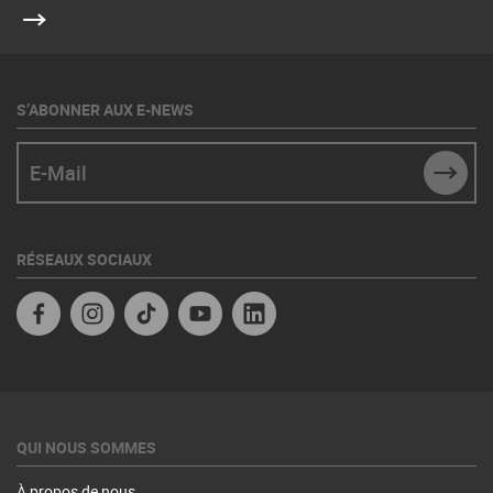
S’ABONNER AUX E-NEWS
E-Mail
SUBM
RÉSEAUX SOCIAUX
Facebook
Instagram
TikTok
YouTube
Linkedin
QUI NOUS SOMMES
À propos de nous