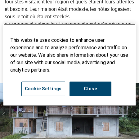
touristes visitaient leur région et quels étaient leurs attentes
et besoins. Leur maison était modeste, les hôtes logeaient
sous le toit où étaient stockés
riz, graines et ustensiles. Les repas étaient préparés sur un
feu ouvert dans la maison, et les visiteurs devaient se
contenter d’une simple latrine à l’extérieur et d’eau froide.
This website uses cookies to enhance user
Les Dao Rouge ne connaissaient guère le concept de
experience and to analyze performance and traffic on
«tourisme» et ignoraient que le tourisme doux pouvait leur
our website. We also share information about your use
permettre d’avoir un revenu, sans devoir quitter leur village
of our site with our social media, advertising and
et tout en préservant leur patrimoine culturel.
analytics partners.
Cookie Settings
Close