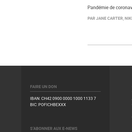
Pandémie de coronavi
PAR JANE CARTER, NIK
FAIRE UN DON
IBAN: CH42 0900 0000 1000 1133 7
BIC: POFICHBEXXX
S’ABONNER AUX E-NEWS