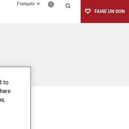
Français
Recherche
FAIRE UN DON
d to
share
a,