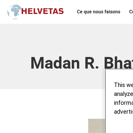
Ce que nous faisons
C
Table des matières
Madan R. Bha
This w
analyze
informa
adverti