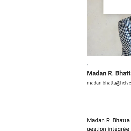
,
Madan R. Bhatt
madan.bhatta@helve
Madan R. Bhatta a
gestion intégrée