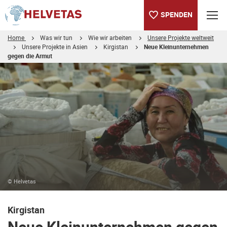
SPENDEN
Home
Was wir tun
Wie wir arbeiten
Unsere Projekte weltweit
Unsere Projekte in Asien
Kirgistan
Neue Kleinunternehmen
gegen die Armut
Inhaltsverzeichnis
Neue Kleinunternehmen gegen die Armut
© Helvetas
Kirgistan
Neue Kleinunternehmen gegen