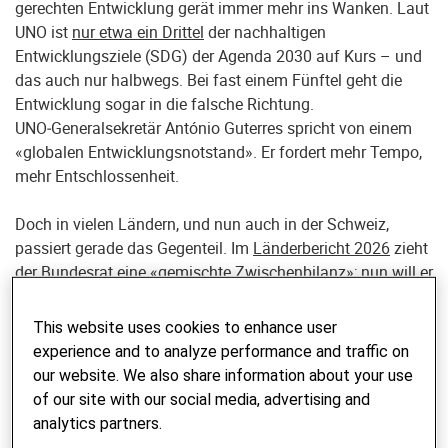
gerechten Entwicklung gerät immer mehr ins Wanken. Laut
UNO ist
nur etwa ein Drittel
der nachhaltigen
Entwicklungsziele (SDG) der Agenda 2030 auf Kurs – und
das auch nur halbwegs. Bei fast einem Fünftel geht die
Entwicklung sogar in die falsche Richtung.
UNO‑Generalsekretär António Guterres spricht von einem
«globalen Entwicklungsnotstand». Er fordert mehr Tempo,
mehr Entschlossenheit.
Doch in vielen Ländern, und nun auch in der Schweiz,
passiert gerade das Gegenteil. Im
Länderbericht 2026
zieht
der Bundesrat eine «
gemischte Zwischenbilanz
»; nun will er
Prioritäten setzen und auf Machbares fokussieren. Damit
senkt der Bundesrat die eigenen Ambitionen und degradiert
This website uses cookies to enhance user
die international vereinbarte Nachhaltigkeitsagenda zum
experience and to analyze performance and traffic on
blossen Orientierungsrahmen.
our website. We also share information about your use
of our site with our social media, advertising and
Statt die Ziele in ihrer Gesamtheit voranzutreiben, gilt neu
analytics partners.
das Prinzip «Wirkung vor Vollständigkeit». So verkommt