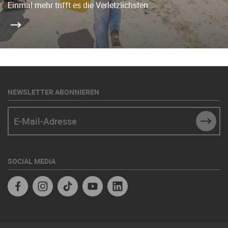
Einmal mehr trifft es die Verletzlichsten
NEWSLETTER ABONNIEREN
E-Mail-Adresse
SUBM
SOCIAL MEDIA
Facebook
Instagram
TikTok
Youtube
Linkedin