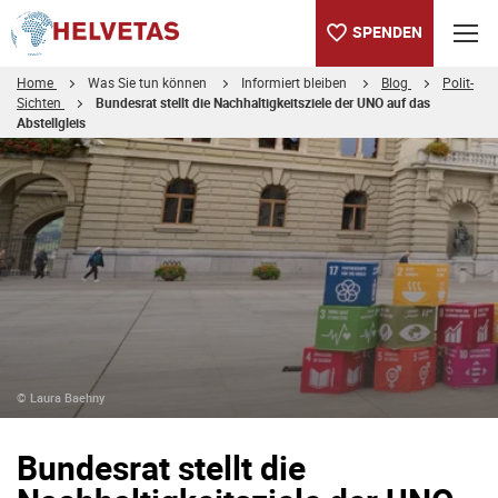
SPENDEN
Home
Was Sie tun können
Informiert bleiben
Blog
Polit-
Sichten
Bundesrat stellt die Nachhaltigkeitsziele der UNO auf das
Abstellgleis
Inhaltsverzeichnis
Bundesrat stellt die Nachhaltigkeitsziele der UNO auf das Abstel
© Laura Baehny
Bundesrat stellt die