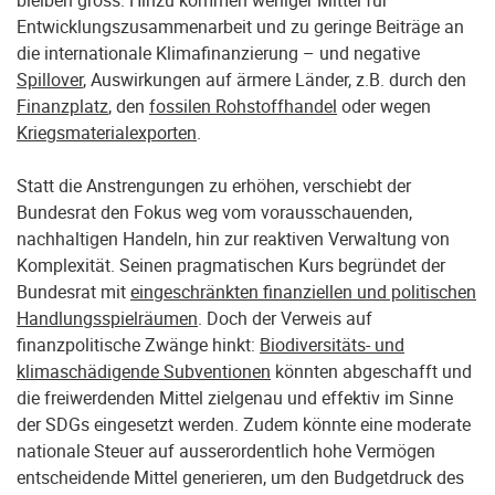
bleiben gross. Hinzu kommen weniger Mittel für
Entwicklungszusammenarbeit und zu geringe Beiträge an
die internationale Klimafinanzierung – und negative
Spillover
, Auswirkungen auf ärmere Länder, z.B. durch den
Finanzplatz
, den
fossilen Rohstoffhandel
oder wegen
Kriegsmaterialexporten
.
Statt die Anstrengungen zu erhöhen, verschiebt der
Bundesrat den Fokus weg vom vorausschauenden,
nachhaltigen Handeln, hin zur reaktiven Verwaltung von
Komplexität. Seinen pragmatischen Kurs begründet der
Bundesrat mit
eingeschränkten finanziellen und politischen
Handlungsspielräumen
. Doch der Verweis auf
finanzpolitische Zwänge hinkt:
Biodiversitäts- und
klimaschädigende Subventionen
könnten abgeschafft und
die freiwerdenden Mittel zielgenau und effektiv im Sinne
der SDGs eingesetzt werden. Zudem könnte eine moderate
nationale Steuer auf ausserordentlich hohe Vermögen
entscheidende Mittel generieren, um den Budgetdruck des