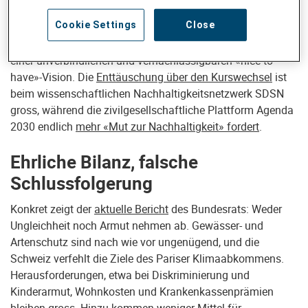
die umfassende und einst handlungsleitende
Cookie Settings
Close
Transformationsagenda im Sinne eines gerechten Wandels
von Wirtschaft und Gesellschaft («
Just Transition
») zu
einer unverbindlichen und vernachlässigbaren «nice-to-
have»-Vision. Die
Enttäuschung über den Kurswechsel
ist
beim wissenschaftlichen Nachhaltigkeitsnetzwerk SDSN
gross, während die zivilgesellschaftliche Plattform Agenda
2030 endlich
mehr «Mut zur Nachhaltigkeit» fordert
.
Ehrliche Bilanz, falsche
Schlussfolgerung
Konkret zeigt der
aktuelle Bericht
des Bundesrats: Weder
Ungleichheit noch Armut nehmen ab. Gewässer- und
Artenschutz sind nach wie vor ungenügend, und die
Schweiz verfehlt die Ziele des Pariser Klimaabkommens.
Herausforderungen, etwa bei Diskriminierung und
Kinderarmut, Wohnkosten und Krankenkassenprämien