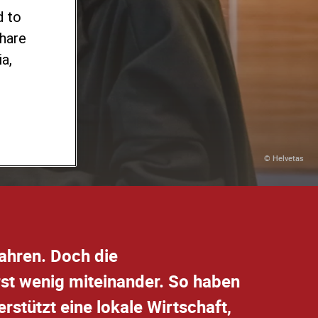
d to
n
share
a,
© Helvetas
Jahren. Doch die
erst wenig miteinander. So haben
rstützt eine lokale Wirtschaft,