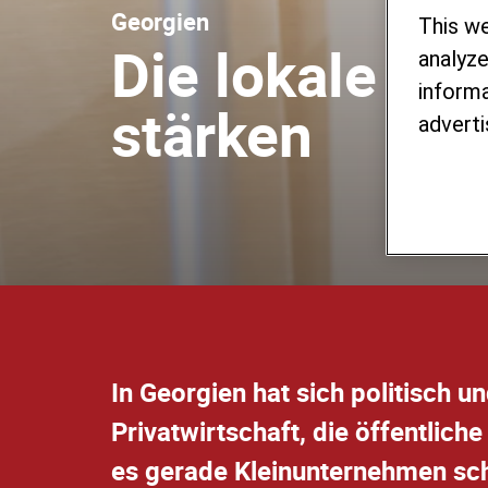
Georgien
This w
Die lokale Wir
analyze
informa
stärken
adverti
In Georgien hat sich politisch un
Privatwirtschaft, die öffentlich
es gerade Kleinunternehmen schwe