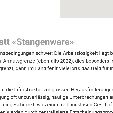
att «Stangenware»
sbedingungen schwer: Die Arbeitslosigkeit liegt be
er Armutsgrenze (
ebenfalls 2022
), dies besonders 
renzt, denn im Land fehlt vielerorts das Geld für I
 die Infrastruktur vor grossen Herausforderungen;
gung oft unzuverlässig, häufige Unterbrechungen a
g eingeschränkt, was einen reibungslosen Geschäft
n werden durch zentralisierte Entscheidungsproze