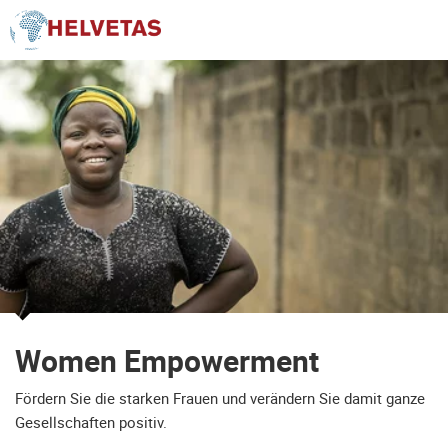
Inhaltsverzeichnis
Women Empowerment
Tsehay Mengistu - Eine starke Frau aus Äthiopien
Women Empowerment
Ihr Kontakt bei Fragen
Women Empowerment
Fördern Sie die starken Frauen und verändern Sie damit ganze
Gesellschaften positiv.