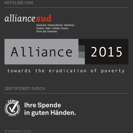
MITGLIED VON
ZERTIFIZIERT DURCH
© Helvetas 2026