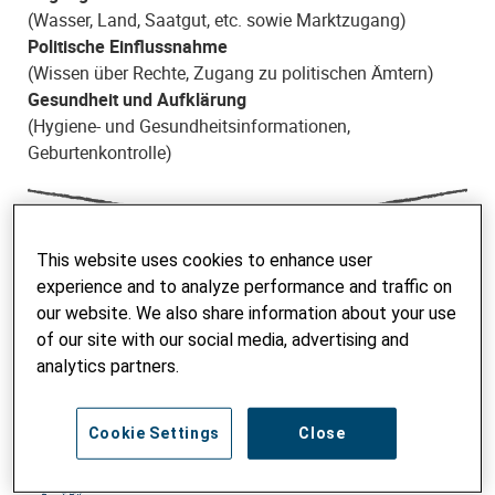
(Wasser, Land, Saatgut, etc. sowie Marktzugang)
Politische Einflussnahme
(Wissen über Rechte, Zugang zu politischen Ämtern)
Gesundheit und Aufklärung
(Hygiene- und Gesundheitsinformationen,
Geburtenkontrolle)
und ermöglichen damit faire Chancen
This website uses cookies to enhance user
experience and to analyze performance and traffic on
our website. We also share information about your use
of our site with our social media, advertising and
Höhere Ernteerträge
analytics partners.
Wenn Frauen Zugang zu Land, Saatgut und Dünger
erhalten, kann sich der Ernteertrag des Landes um bis
Cookie Settings
Close
zu 40% erhöhen.