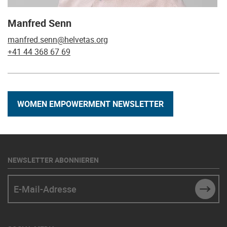
Manfred Senn
manfred.senn@helvetas.org
+41 44 368 67 69
WOMEN EMPOWERMENT NEWSLETTER
NEWSLETTER ABONNIEREN
E-Mail-Adresse
SUBM