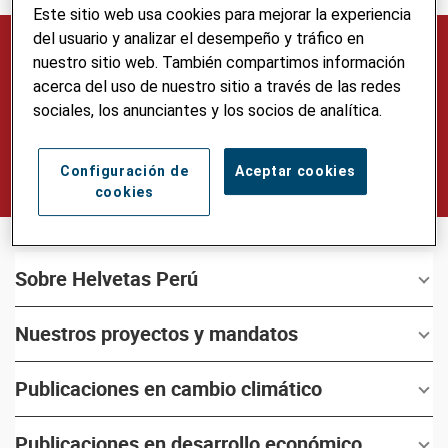
Este sitio web usa cookies para mejorar la experiencia
del usuario y analizar el desempeño y tráfico en
Ponemos a disposición nuestros productos de
nuestro sitio web. También compartimos información
gestión del conocimiento, que incluyen documentos
acerca del uso de nuestro sitio a través de las redes
estratégicos, estrategias nacionales y regionales,
sociales, los anunciantes y los socios de analítica.
así como manuales, estudios, informes e
investigaciones desarrollados en el marco de los
Configuración de
Aceptar cookies
proyectos.
cookies
Sobre Helvetas Perú
Nuestros proyectos y mandatos
Publicaciones en cambio climático
Publicaciones en desarrollo económico