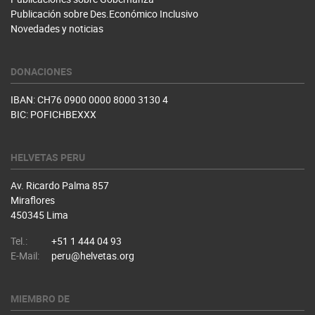
Publicación sobre Des.Económico Inclusivo
Novedades y noticias
DONACIONES
IBAN: CH76 0900 0000 8000 3130 4
BIC: POFICHBEXXX
HELVETAS PERU
Av. Ricardo Palma 857
Miraflores
450345 Lima
Tel.:
+51 1 444 04 93
E-Mail:
peru@helvetas.org
MIEMBRO DE