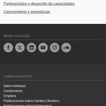
Partenariados y desarrollo de capacidades
Conocimiento y aprendizaje
REDES SOCIALES
Facebook
X
Linkedin
Youtube Peru
Instagram
Soundcloud
SOBRE NOSOTROS
Sobre Helvetas
Contáctenos
Empleos
Publicaciones sobre Cambio Climático
Publicaciones sobre Gobernanza