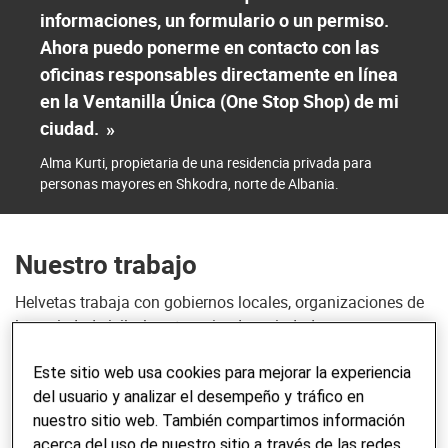
informaciones, un formulario o un permiso.
Ahora puedo ponerme en contacto con las
oficinas responsables directamente en línea
en la Ventanilla Única (One Stop Shop) de mi
ciudad.
»
Alma Kurti, propietaria de una residencia privada para
personas mayores en Shkodra, norte de Albania.
Nuestro trabajo
Helvetas trabaja con gobiernos locales, organizaciones de
la sociedad civil, el sector privado y ciudadanos para
promover una gobernanza eficaz e inclusiva, la
transformación de conflictos y una migración más segura.
Este sitio web usa cookies para mejorar la experiencia
del usuario y analizar el desempeño y tráfico en
Ayudamos a los ciudadanos a participar en la toma de
nuestro sitio web. También compartimos información
decisiones y en la elaboración de políticas para influir en
acerca del uso de nuestro sitio a través de las redes