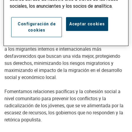
los gobiernos locales y responsabilizarlos. Reforzamos las
sociales, los anunciantes y los socios de analítica.
capacidades de los gobiernos locales para que presten
servicios públicos de calidad con perspectiva de género, en
Configuración de
Aceptar cookies
favor de los pobres y de forma eficiente.
cookies
Helvetas trabaja con los desplazados por la fuerza y apoya
a los migrantes internos e internacionales más
desfavorecidos que buscan una vida mejor, protegiendo
sus derechos, minimizando los riesgos migratorios y
maximizando el impacto de la migración en el desarrollo
social y económico local.
Fomentamos relaciones pacíficas y la cohesión social a
nivel comunitario para prevenir los conflictos y la
radicalización de los jóvenes, que se ve alimentada por la
escasez de recursos, los gobiernos que no responden y la
retórica populista.