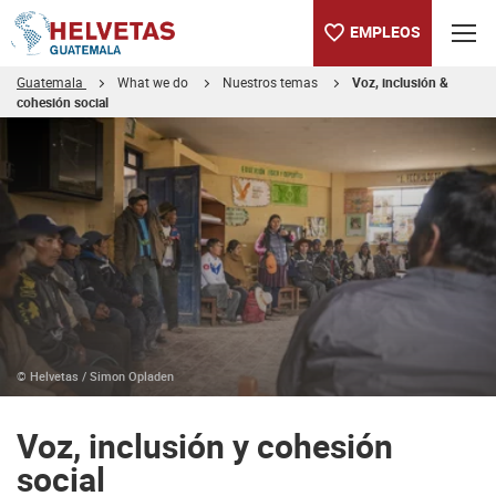
EMPLEOS
Guatemala
What we do
Nuestros temas
Voz, inclusión &
cohesión social
Tabla de contenido
Voz, inclusión y cohesión social
© Helvetas / Simon Opladen
Voz, inclusión y cohesión
social