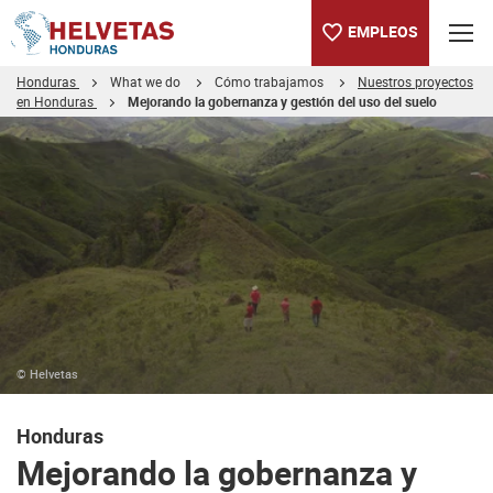
EMPLEOS
Honduras
What we do
Cómo trabajamos
Nuestros proyectos
en Honduras
Mejorando la gobernanza y gestión del uso del suelo
Tabla de contenido
Mejorando la gobernanza y gestión del uso del suelo
Conoce sobre nuestros socios y el programa EUROCLIMA+
© Helvetas
Honduras
Mejorando la gobernanza y