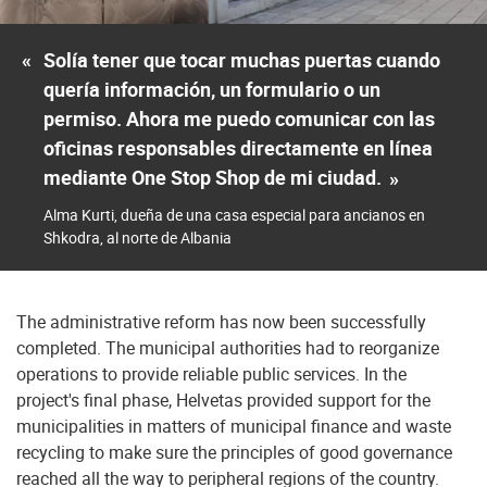
«
Solía tener que tocar muchas puertas cuando
quería información, un formulario o un
permiso. Ahora me puedo comunicar con las
oficinas responsables directamente en línea
mediante One Stop Shop de mi ciudad.
»
Alma Kurti, dueña de una casa especial para ancianos en
Shkodra, al norte de Albania
The administrative reform has now been successfully
completed. The municipal authorities had to reorganize
operations to provide reliable public services. In the
project's final phase, Helvetas provided support for the
municipalities in matters of municipal finance and waste
recycling to make sure the principles of good governance
reached all the way to peripheral regions of the country.