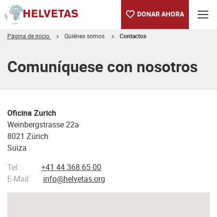
DONAR AHORA
Página de inicio
Quiénes somos
Contactos
Tabla de contenido
Comuníquese con nosotros
Oficina Zurich
Weinbergstrasse 22a
8021 Zürich
Suiza
Tel.:
+41 44 368 65 00
E-Mail:
info@helvetas.org