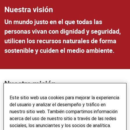
Nuestra visión
Un mundo justo en el que todas las
personas vivan con dignidad y seguridad,
utilicen los recursos naturales de forma
sostenible y cuiden el medio ambiente.
Nuestra misión
Helvetas apoya a personas y comunidades desfavorecidas
Este sitio web usa cookies para mejorar la experiencia
de países en desarrollo y en transición que desean mejorar
del usuario y analizar el desempeño y tráfico en
activamente sus condiciones de vida. A través de la
nuestro sitio web. También compartimos información
cooperación al desarrollo basada en asociaciones,
acerca del uso de nuestro sitio a través de las redes
promovemos la ayuda a la autoayuda y creamos
sociales, los anunciantes y los socios de analítica.
oportunidades justas para todos. Proporcionamos ayuda