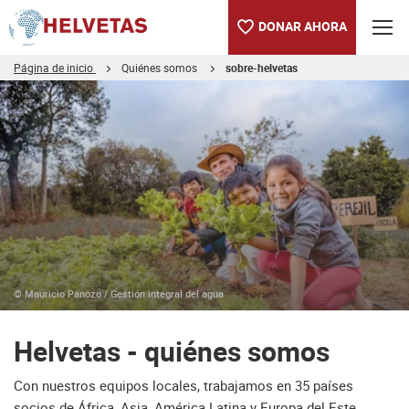
DONAR AHORA
Página de inicio
Quiénes somos
sobre-helvetas
Tabla de contenido
Helvetas - quiénes somos
Downloads
© Mauricio Panozo / Gestión integral del agua
Helvetas - quiénes somos
Con nuestros equipos locales, trabajamos en 35 países
socios de África, Asia, América Latina y Europa del Este.