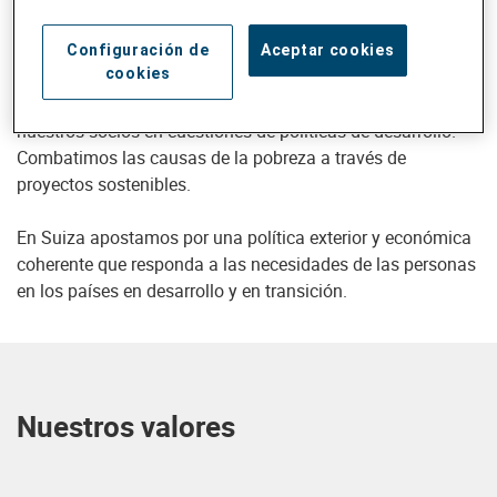
humanitaria después de catástrofes desastres y en
tiempos de crisis.
Configuración de
Aceptar cookies
cookies
Defendemos los derechos fundamentales y fortalecemos a
nuestros socios en cuestiones de políticas de desarrollo.
Combatimos las causas de la pobreza a través de
proyectos sostenibles.
En Suiza apostamos por una política exterior y económica
coherente que responda a las necesidades de las personas
en los países en desarrollo y en transición.
Nuestros valores