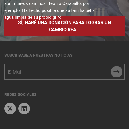
abrir nuevos caminos. Teófilo Caraballo, por
ejemplo. Ha hecho posible que su familia beba
agua limpia de su propio grifo.
SÍ, HARÉ UNA DONACIÓN PARA LOGRAR UN
CAMBIO REAL.
SUSCRÍBASE A NUESTRAS NOTICIAS
E-Mail
SUBM
REDES SOCIALES
Twitter
Linkedin