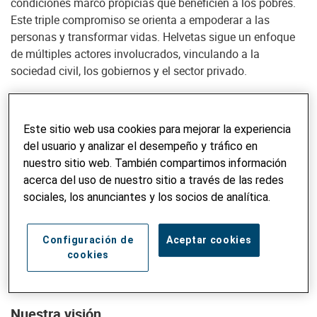
condiciones marco propicias que beneficien a los pobres.
Este triple compromiso se orienta a empoderar a las
personas y transformar vidas. Helvetas sigue un enfoque
de múltiples actores involucrados, vinculando a la
sociedad civil, los gobiernos y el sector privado.
Helvetas trabaja en las siguientes áreas: agua y
alimentación y clima, educación, empleos y desarrollo del
Este sitio web usa cookies para mejorar la experiencia
sector privado, gobernanza, género y equidad social.
del usuario y analizar el desempeño y tráfico en
Helvetas contribuye en la ayuda de emergencia, la
nuestro sitio web. También compartimos información
reconstrucción y la rehabilitación. Además de las zonas
acerca del uso de nuestro sitio a través de las redes
rurales, Helvetas está cada vez más involucrada en el
sociales, los anunciantes y los socios de analítica.
desarrollo urbano y enfocando su trabajo en mujeres y
hombres jóvenes.
Configuración de
Aceptar cookies
cookies
En Suiza, Helvetas promueve la solidaridad y participa en
el diálogo sobre la política de desarrollo.
Nuestra visión