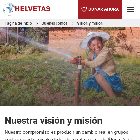
DONAR AHORA
Página de inicio
Quiénes somos
Visión y misión
Tabla de contenido
Nuestra visión y misión
Más información
Un cambio real a lo largo de generaciones
Nuestra visión y misión
Nuestro compromiso es producir un cambio real en grupos
desfavorecidos en alrededor de treinta países de África, Asia,