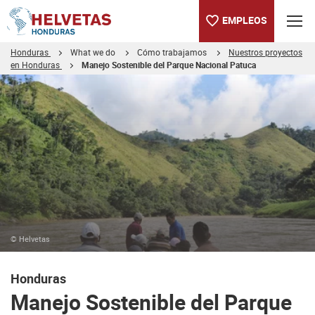
EMPLEOS
Honduras
What we do
Cómo trabajamos
Nuestros proyectos
en Honduras
Manejo Sostenible del Parque Nacional Patuca
Tabla de contenido
Manejo Sostenible del Parque Nacional Patuca
© Helvetas
Honduras
Manejo Sostenible del Parque