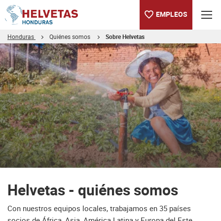
EMPLEOS
Honduras
Quiénes somos
Sobre Helvetas
Tabla de contenido
Helvetas - quiénes somos
Downloads
Helvetas - quiénes somos
Con nuestros equipos locales, trabajamos en 35 países
socios de África, Asia, América Latina y Europa del Este.