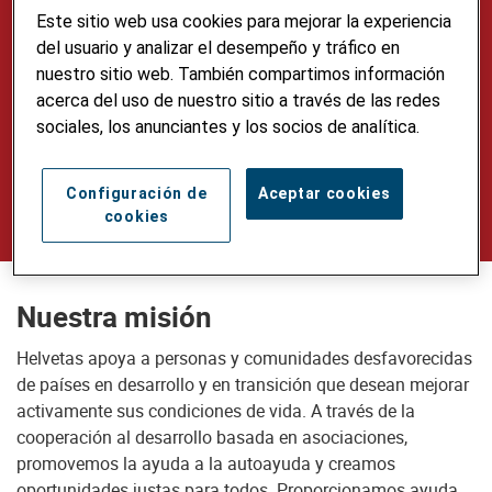
Este sitio web usa cookies para mejorar la experiencia
Nuestra visión
del usuario y analizar el desempeño y tráfico en
nuestro sitio web. También compartimos información
Un mundo justo en el que todas las
acerca del uso de nuestro sitio a través de las redes
personas vivan con dignidad y seguridad,
sociales, los anunciantes y los socios de analítica.
utilicen los recursos naturales de forma
sostenible y cuiden el medio ambiente.
Configuración de
Aceptar cookies
cookies
Nuestra misión
Helvetas apoya a personas y comunidades desfavorecidas
de países en desarrollo y en transición que desean mejorar
activamente sus condiciones de vida. A través de la
cooperación al desarrollo basada en asociaciones,
promovemos la ayuda a la autoayuda y creamos
oportunidades justas para todos. Proporcionamos ayuda