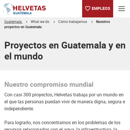
EMPLEOS
Guatemala
What we do
Cómo trabajamos
Nuestros
proyectos en Guatemala
Tabla de contenido
Nuestro compromiso mundial
Proyectos en Guatemala y en
el mundo
Nuestro compromiso mundial
Con casi 300 proyectos, Helvetas trabaja por un mundo en
el que las personas puedan vivir de manera digna, segura e
independiente.
Para lograrlo, nos concentramos en los problemas de los
recursos relacionados con el agua, la infraestructura, la