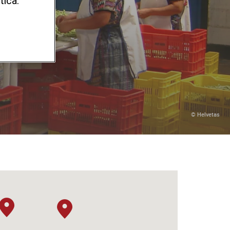
tica.
© Helvetas