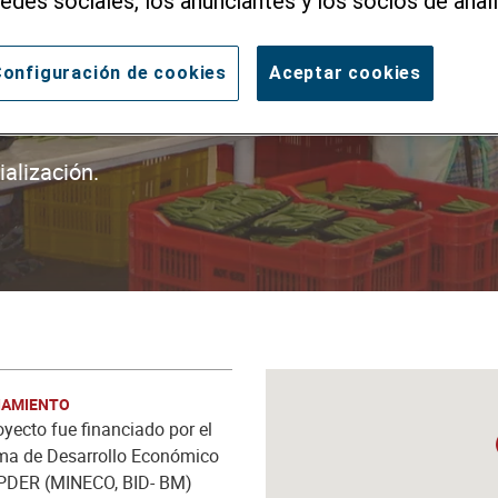
redes sociales, los anunciantes y los socios de analí
ón - SDE
onfiguración de cookies
Aceptar cookies
alización.
IAMIENTO
oyecto fue financiado por el
ma de Desarrollo Económico
 PDER (MINECO, BID- BM)