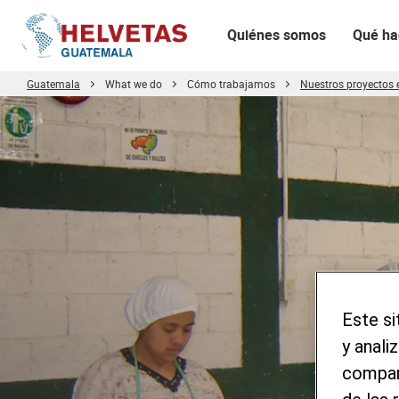
Quiénes somos
Qué h
Guatemala
What we do
Cómo trabajamos
Nuestros proyectos
Tabla de contenido
Proyecto Acción - SDE
Conoce más información sobre el proyecto
Este si
y anali
compart