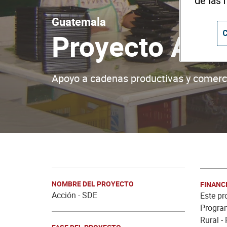
de las 
Guatemala
Proyecto Acci
C
Apoyo a cadenas productivas y comerci
NOMBRE DEL PROYECTO
FINANC
Acción - SDE
Este pr
Progra
Rural -