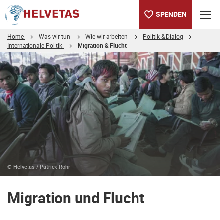
SPENDEN
Home
Was wir tun
Wie wir arbeiten
Politik & Dialog
Internationale Politik
Migration & Flucht
Inhaltsverzeichnis
Migration und Flucht
Positionspapier zum Thema
Weitere Informationen
© Helvetas / Patrick Rohr
Migration und Flucht