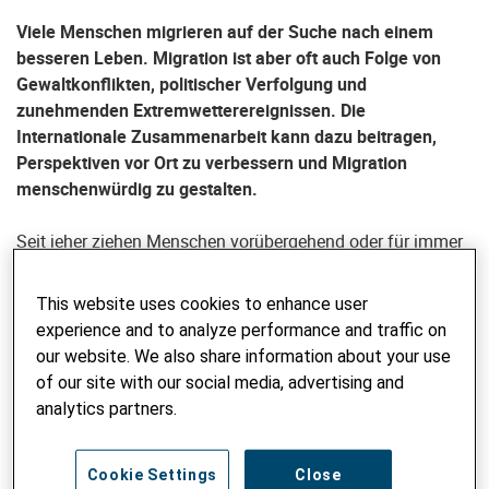
Viele Menschen migrieren auf der Suche nach einem
besseren Leben. Migration ist aber oft auch Folge von
Gewaltkonflikten, politischer Verfolgung und
zunehmenden Extremwetterereignissen. Die
Internationale Zusammenarbeit kann dazu beitragen,
Perspektiven vor Ort zu verbessern und Migration
menschenwürdig zu gestalten.
Seit jeher ziehen Menschen vorübergehend oder für immer
in andere Regionen – unfreiwillig oder aus freien Stücken.
Wohin sie migrieren, hängt zum einen von den eigenen
This website uses cookies to enhance user
Möglichkeiten ab, zum andern von den politischen und
experience and to analyze performance and traffic on
rechtlichen Rahmenbedingungen sowie von der jeweiligen
our website. We also share information about your use
Schutzgewährung.
of our site with our social media, advertising and
analytics partners.
Bedeutung und Risiken der Arbeitsmigration
Für ärmere Länder ist die Bedeutung von
Arbeitsmigration
Cookie Settings
Close