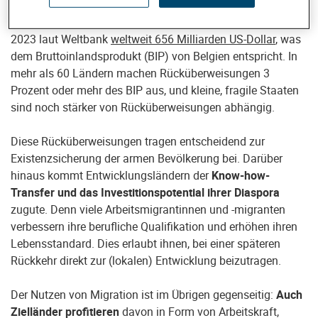
gross. Allein die
Rücküberweisungen
(engl. Remittances) –
Geld, das Migrierende nach Hause schicken – betrugen
2023 laut Weltbank
weltweit 656 Milliarden US-Dollar
, was
dem Bruttoinlandsprodukt (BIP) von Belgien entspricht. In
mehr als 60 Ländern machen Rücküberweisungen 3
Prozent oder mehr des BIP aus, und kleine, fragile Staaten
sind noch stärker von Rücküberweisungen abhängig.
Diese Rücküberweisungen tragen entscheidend zur
Existenzsicherung der armen Bevölkerung bei. Darüber
hinaus kommt Entwicklungsländern der
Know-how-
Transfer und das Investitionspotential ihrer Diaspora
zugute. Denn viele Arbeitsmigrantinnen und -migranten
verbessern ihre berufliche Qualifikation und erhöhen ihren
Lebensstandard. Dies erlaubt ihnen, bei einer späteren
Rückkehr direkt zur (lokalen) Entwicklung beizutragen.
Der Nutzen von Migration ist im Übrigen gegenseitig:
Auch
Zielländer profitieren
davon in Form von Arbeitskraft,