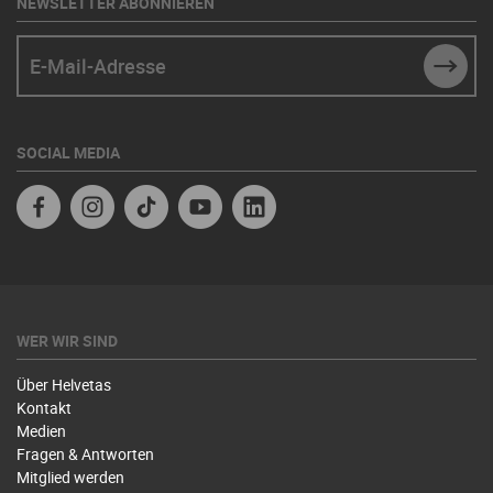
NEWSLETTER ABONNIEREN
E-Mail-Adresse
SUBM
SOCIAL MEDIA
Facebook
Instagram
TikTok
Youtube
Linkedin
WER WIR SIND
Über Helvetas
Kontakt
Medien
Fragen & Antworten
Mitglied werden