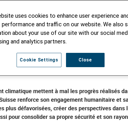
 plutôt que la ré
ebsite uses cookies to enhance user experience an
 États PLR: «C’est dans notre propre
 performance and traffic on our website. We also 
tion about your use of our site with our social medi
sing and analytics partners.
Cookie Settings
Close
t climatique mettent à mal les progrès réalisés dan
a Suisse renforce son engagement humanitaire et 
es plus défavorisées, créer des perspectives dans l
ssi pour consolider sa propre sécurité et son ray