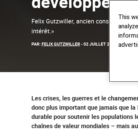
développement
This w
Felix Gutzwiller, ancien conseiller aux
analyze
intérêt.»
informa
PAR:
FELIX GUTZWILLER
- 02 JUILLET 2026
adverti
Les crises, les guerres et le changemen
donc plus important que jamais que l
durable pour soutenir les populations l
chaînes de valeur mondiales – mais au