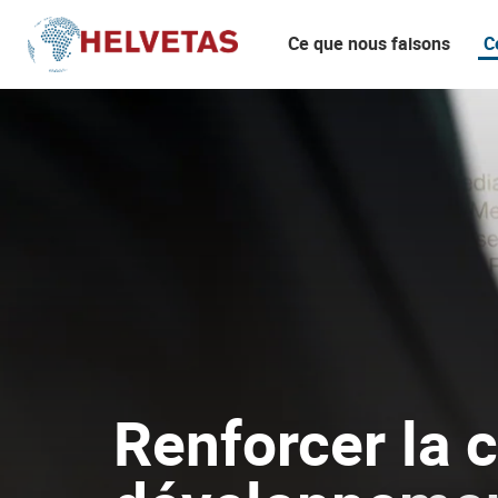
Ce que nous faisons
C
Table des matières
Renforcer la coopération au développement plutôt que la réduir
Renforcer la 