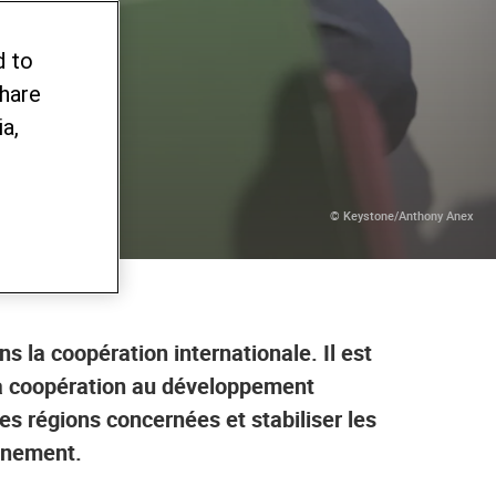
duire
d to
share
a,
© Keystone/Anthony Anex
s la coopération internationale. Il est
sa coopération au développement
es régions concernées et stabiliser les
onnement.