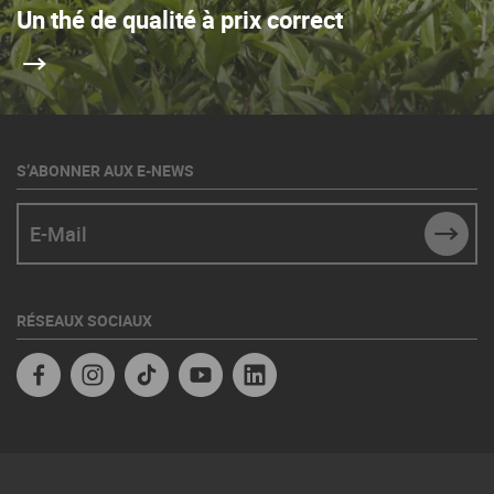
Un thé de qualité à prix correct
S’ABONNER AUX E-NEWS
E-Mail
SUBM
RÉSEAUX SOCIAUX
Facebook
Instagram
TikTok
YouTube
Linkedin