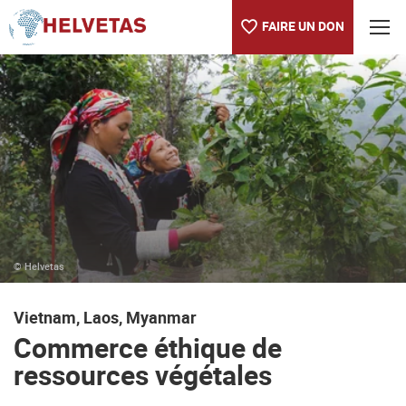
FAIRE UN DON
Table des matières
Commerce éthique de ressources végétales
Résultats du projet régional Biotrade financé par SECO
© Helvetas
Vietnam, Laos, Myanmar
Commerce éthique de
ressources végétales