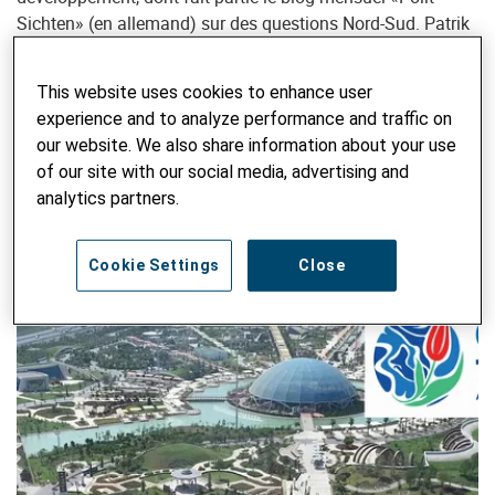
Sichten» (en allemand) sur des questions Nord-Sud. Patrik
Berlinger représente Helvetas auprès d’Alliance Sud (avec
Bernd Steimann), auprès de l’Alliance climatique et au sein
This website uses cookies to enhance user
de la Plateforme Agenda 2030.
experience and to analyze performance and traffic on
our website. We also share information about your use
RECHERCHER DANS LE BLOG
of our site with our social media, advertising and
analytics partners.
Saisir un mot-clé
ENVO
Cookie Settings
Close