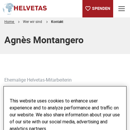
SPENDEN
Home
Wer wir sind
Kontakt
Inhaltsverzeichnis
Agnès Montangero
Ehemalige Helvetas-Mitarbeiterin
Agnès Montangero
This website uses cookies to enhance user
experience and to analyze performance and traffic on
our website. We also share information about your use
BLOG DURCHSUCHEN
of our site with our social media, advertising and
Suchbegriff eingeben
analytics partners.