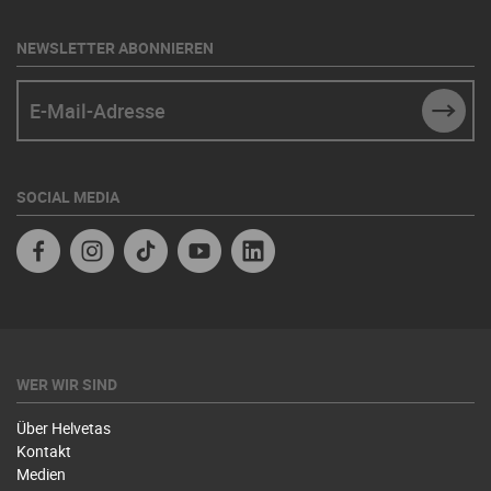
NEWSLETTER ABONNIEREN
E-Mail-Adresse
SUBM
SOCIAL MEDIA
Facebook
Instagram
TikTok
Youtube
Linkedin
WER WIR SIND
Über Helvetas
Kontakt
Medien