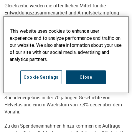
Gleichzeitig werden die öffentlichen Mittel für die
Entwicklungszusammenarbeit und Armutsbekämpfung
immer knapper. Helvetas, die Schweizer Organisation für
Entwicklungszusammenarbeit und Humanitäre Hilfe,
This website uses cookies to enhance user
konnte im Jahr 2024 in 35 Ländern Projekte in der Höhe
experience and to analyze performance and traffic on
von 153,2 Millionen Franken realisieren – so viel wie noch
our website. We also share information about your use
nie, wie der jetzt veröffentlichte Jahres- und der
of our site with our social media, advertising and
konsolidierte Finanzbericht zeigen (siehe unten).
analytics partners.
Dank breiter Unterstützung aus der Bevölkerung und der
Philanthropie konnte Helvetas 2024 Spenden, Legate und
Cookie Settings
Close
Beiträge privater Stiftungen in der Höhe von 46,7 Millionen
Franken entgegennehmen. Das entspricht dem zweitbesten
Spendenergebnis in der 70-jährigen Geschichte von
Helvetas und einem Wachstum von 7,3% gegenüber dem
Vorjahr.
Zu den Spendeneinnahmen hinzu kommen die Aufträge