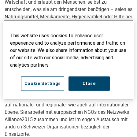
Wirtschaft und erlaubt den Menschen, selbst zu
entscheiden, was sie am dringendsten benötigen – seien es
Nahrungsmittel, Medikamente, Hygieneartikel oder Hilfe bei
der Beseitigung von Trümmern aus eingestürzten
Gebäuden. Dieses Vorgehen ist heute Standard in der
This website uses cookies to enhance user
internationalen Nothilfe und wird von den meisten
experience and to analyze performance and traffic on
Organisationen angewendet. Sie richten sich dabei an den
our website. We also share information about your use
Vorgaben der UNO-Organisation für humanitäre
of our site with our social media, advertising and
Angelegenheiten (OCHA): alle zahlen den begünstigten
analytics partners.
Familien den gleichen Betrag aus.
Helvetas ist seit 2013 in Myanmar tätig und arbeitet eng
Cookie Settings
Close
zusammen mit lokalen Partnerorganisationen. Die
Schweizer NGO koordiniert ihre humanitäre Hilfe sowohl
auf nationaler und regionaler wie auch auf internationaler
Ebene. Sie arbeitet mit europäischen NGOs des Netzwerks
Alliance2015 zusammen und ist im engen Austausch mit
anderen Schweizer Organisationen bezüglich der
Einsatzorte.