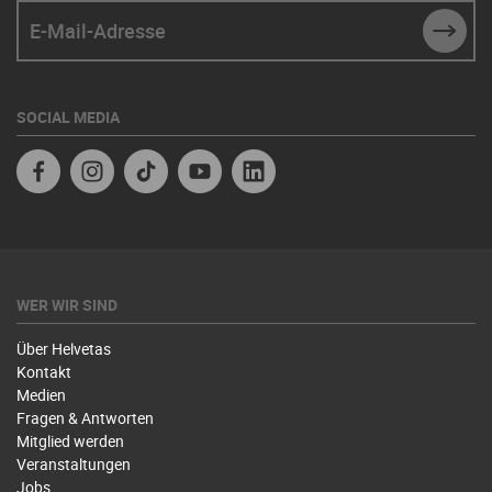
E-Mail-Adresse
SUBM
SOCIAL MEDIA
Facebook
Instagram
TikTok
Youtube
Linkedin
WER WIR SIND
Über Helvetas
Kontakt
Medien
Fragen & Antworten
Mitglied werden
Veranstaltungen
Jobs