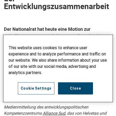
Entwicklungszusammenarbeit
Der Nationalrat hat heute eine Motion zur
Schaffung einer gesetzlichen Grundlage für die
Ukraine-Hilfe abgelehnt. Der Bundesrat möchte
This website uses cookies to enhance user
trotzdem weiterhin einen Staatsvertrag durch-
experience and to analyze performance and traffic on
boxen. Alliance Sud fordert mehr Transparenz und
our website. We also share information about your use
klare Regeln, damit die Unterstützung für den
of our site with our social media, advertising and
Wiederaufbau der Ukraine die lokale Wirtschaft
analytics partners.
stärkt und Entwicklungsgelder nicht zur Förderung
von Schweizer Unternehmen zweckentfremdet
Cookie Settings
Close
werden.
Medienmitteilung des entwicklungspolitischen
Kompetenzzentrums
Alliance Sud
, das von Helvetas und