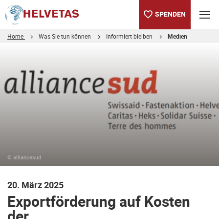
SPENDEN
Home
Was Sie tun können
Informiert bleiben
Medien
Inhaltsverzeichnis
Exportförderung auf Kosten der Entwicklungszusammenarbeit
© alliancesud
20. März 2025
Exportförderung auf Kosten
der