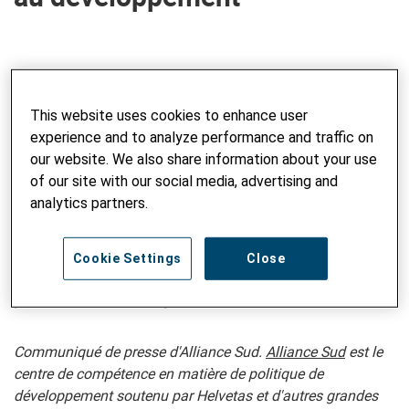
Le Conseil national a aujourd'hui rejeté une motion
visant à créer une base légale pour l’aide à
This website uses cookies to enhance user
l’Ukraine. Le Conseil fédéral souhaite néanmoins
experience and to analyze performance and traffic on
forcer la conclusion d’un traité international.
our website. We also share information about your use
Alliance Sud demande une plus grande
of our site with our social media, advertising and
transparence et des règles claires afin que le
analytics partners.
soutien à la reconstruction de l'Ukraine renforce
l'économie locale et que les fonds de
Cookie Settings
Close
développement ne soient pas réaffectés à la
promotion des entreprises suisses.
Communiqué de presse d'Alliance Sud.
Alliance Sud
est le
centre de compétence en matière de politique de
développement soutenu par Helvetas et d'autres grandes