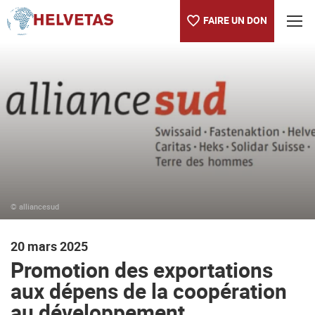
FAIRE UN DON
Table des matières
Promotion des exportations aux dépens de la coopération au 
© alliancesud
20 mars 2025
Promotion des exportations
aux dépens de la coopération
au développement