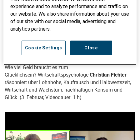
Macht Geld glücklich? Der Ökonom Mathias
experience and to analyze performance and traffic on
Binswanger über Glück und Geld
our website. We also share information about your use
Weniger ist mehr? Die Minimalistin Mimi im Interview
of our site with our social media, advertising and
analytics partners.
Fünfwöchiger Online-Glückskurs mit je einer Lektion pro
Woche
Cookie Settings
Close
K
ann man Glück kaufen?
Wie viel Geld braucht es zum
Glücklichsein? Wirtschaftspsychologe
Christian Fichter
räsonniert über Lohnhöhe, Kaufrausch und Halbwertszeit,
Wirtschaft und Wachstum, nachhaltigen Konsum und
Glück. (3. Februar, Videodauer: 1 h)