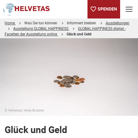
SPENDEN
Home
Was Sie tun können
Informiert bleiben
Ausstellungen
Ausstellung GLOBAL HAPPINESS
GLOBAL HAPPINESS digital -
Facetten der Ausstellung online
Glück und Geld
Inhaltsverzeichnis
Glück und Geld
Mathias Binswanger über Glück und Geld
Minimal Mimi
© Helvetas/ Andy Brunner
Glück und Geld