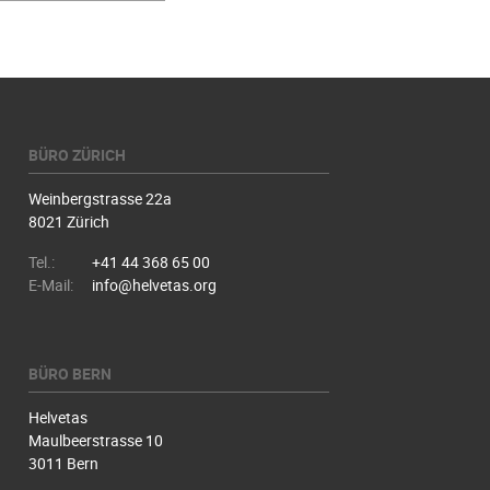
BÜRO ZÜRICH
Weinbergstrasse 22a
8021 Zürich
Tel.:
+41 44 368 65 00
E-Mail:
info@helvetas.org
BÜRO BERN
Helvetas
Maulbeerstrasse 10
3011 Bern