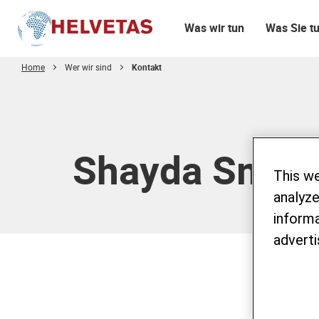
Was wir tun
Was Sie t
Home
Wer wir sind
Kontakt
Inhaltsverzeichnis
Shayda Smar
This w
analyze
informa
adverti