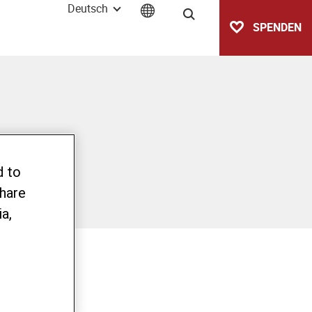
Deutsch
Suche
SPENDEN
d to
share
a,