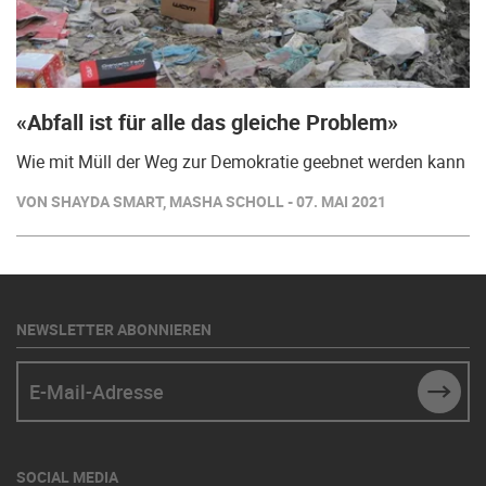
«Abfall ist für alle das gleiche Problem»
Wie mit Müll der Weg zur Demokratie geebnet werden kann
VON SHAYDA SMART, MASHA SCHOLL - 07. MAI 2021
NEWSLETTER ABONNIEREN
E-Mail-Adresse
SUBM
SOCIAL MEDIA