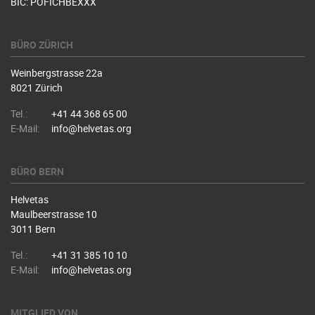
BIC: POFICHBEXXX
BÜRO ZÜRICH
Weinbergstrasse 22a
8021 Zürich
Tel.:
+41 44 368 65 00
E-Mail:
info@helvetas.org
BÜRO BERN
Helvetas
Maulbeerstrasse 10
3011 Bern
Tel.:
+41 31 385 10 10
E-Mail:
info@helvetas.org
MITGLIED VON