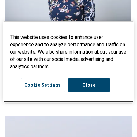
Masha Scholl
This website uses cookies to enhance user
Coordinator International Communications
experience and to analyze performance and traffic on
our website. We also share information about your use
masha.scholl@helvetas.org
of our site with our social media, advertising and
analytics partners.
BLOG DURCHSUCHEN
Cookie Settings
Close
Suchbegriff eingeben
ABSE