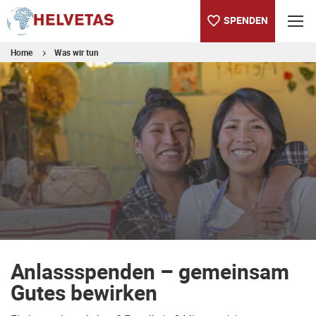
SPENDEN
Home
Was wir tun
Inhaltsverzeichnis
Anlassspenden – gemeinsam Gutes bewirken
Dein Kontakt bei Fragen
Anlassspenden – gemeinsam
Gutes bewirken