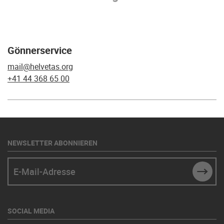
Gönnerservice
mail@helvetas.org
+41 44 368 65 00
NEWSLETTER ABONNIEREN
E-Mail-Adresse
SUBM
SOCIAL MEDIA