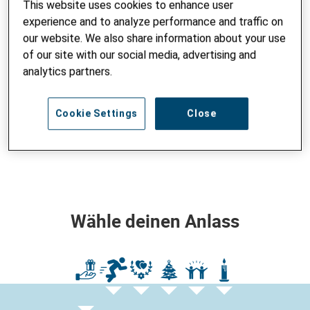
This website uses cookies to enhance user
Gedenken) und richte dein persönliches Spendenprofil auf
unserer Plattform (Koalect) ein.
experience and to analyze performance and traffic on
our website. We also share information about your use
of our site with our social media, advertising and
analytics partners.
Cookie Settings
Close
BEISPIEL ANSCHAUEN
Wähle deinen Anlass