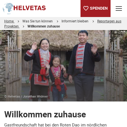
SPENDEN
Home
Was Sie tun können
Informiert bleiben
Reportagen aus
Projekten
Willkommen zuhause
Inhaltsverzeichnis
Willkommen zuhause
© Helvetas / Jonathan Widmer
Willkommen zuhause
Gastfreundschaft hat bei den Roten Dao im nördlichen