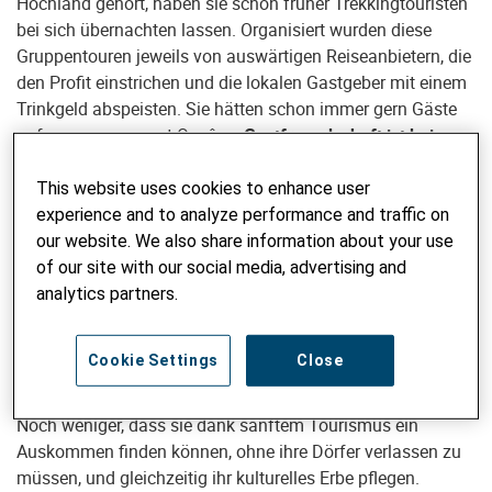
Hochland gehört, haben sie schon früher Trekkingtouristen
bei sich übernachten lassen. Organisiert wurden diese
Gruppentouren jeweils von auswärtigen Reiseanbietern, die
den Profit einstrichen und die lokalen Gastgeber mit einem
Trinkgeld abspeisten. Sie hätten schon immer gern Gäste
aufgenommen, sagt Quyên.
«Gastfreundschaft ist bei uns
Roten Dao selbstverständlich.»
This website uses cookies to enhance user
Doch sie hatten keine Ahnung, warum die Touristen ihre
experience and to analyze performance and traffic on
Gegend besuchen und welche Erwartungen und
our website. We also share information about your use
Bedürfnisse sie haben. Ihr Haus war bescheiden. Die Gäste
of our site with our social media, advertising and
quartierten sie unter dem Dach ein, wo sie auch Reis,
analytics partners.
Saatgut und Gerätschaften aufbewahren. Gekocht wurde
auf offenem Feuer im Haus. Die Besucher mussten mit
Cookie Settings
Close
einem Plumpsklo und kaltem Wasser vorliebnehmen. Das
Konzept «Tourismus» war den Roten Dao kaum bekannt.
Noch weniger, dass sie dank sanftem Tourismus ein
Auskommen finden können, ohne ihre Dörfer verlassen zu
müssen, und gleichzeitig ihr kulturelles Erbe pflegen.