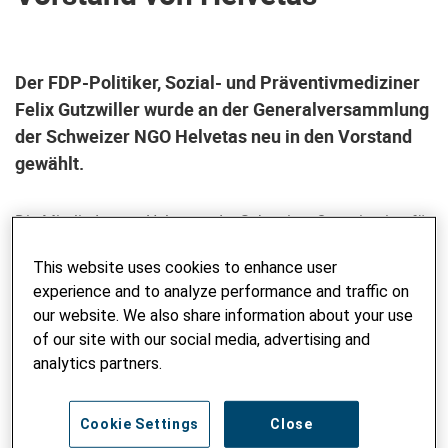
Der FDP-Politiker, Sozial- und Präventivmediziner
Felix Gutzwiller wurde an der Generalversammlung
der Schweizer NGO Helvetas neu in den Vorstand
gewählt.
Die Mitglieder von Helvetas, der Schweizer Organisation für
Entwicklungszusammenarbeit und Humanitäre Hilfe,
This website uses cookies to enhance user
haben Felix Gutzwiller, ehemaliger FDP-Stände- und
experience and to analyze performance and traffic on
Nationalrat, Präventiv- und Sozialmediziner, an der
our website. We also share information about your use
ordentlichen Generalversammlung vom 20. Juni 2025 in
of our site with our social media, advertising and
den Vorstand gewählt. Der Vorstand besteht aus 13
analytics partners.
Mitgliedern und wird seit drei Jahren von Regula Rytz
präsidiert.
Cookie Settings
Close
Felix Gutzwiller: «Ich bin stolz auf die humanitäre