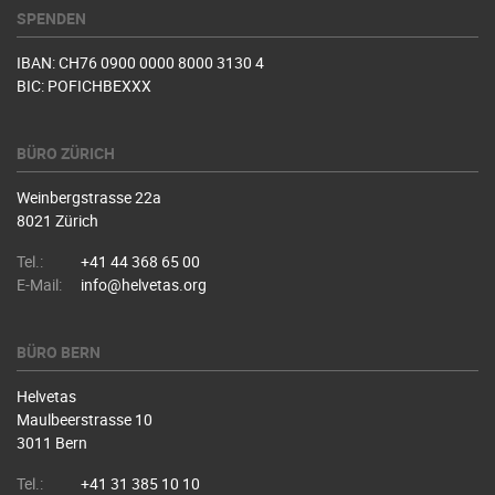
SPENDEN
IBAN: CH76 0900 0000 8000 3130 4
BIC: POFICHBEXXX
BÜRO ZÜRICH
Weinbergstrasse 22a
8021 Zürich
Tel.:
+41 44 368 65 00
E-Mail:
info@helvetas.org
BÜRO BERN
Helvetas
Maulbeerstrasse 10
3011 Bern
Tel.:
+41 31 385 10 10