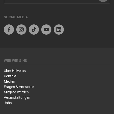
SUBM
SOCIAL MEDIA
Facebook
Instagram
TikTok
Youtube
Linkedin
WER WIR SIND
Über Helvetas
Kontakt
Medien
Fragen & Antworten
Mitglied werden
Veranstaltungen
Jobs