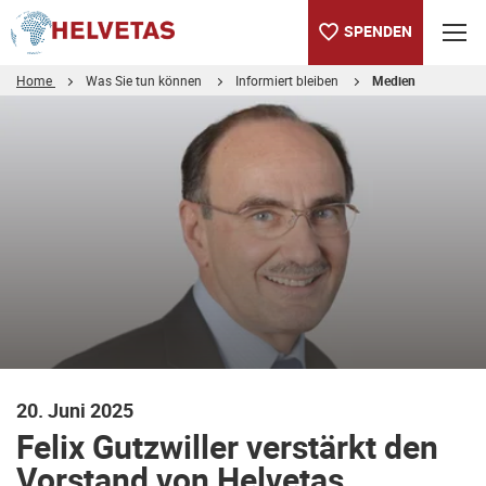
SPENDEN
Home
Was Sie tun können
Informiert bleiben
Medien
Inhaltsverzeichnis
Felix Gutzwiller verstärkt den Vorstand von Helvetas
Für Rückfragen:
Bilder zum Herunterladen (Die Bilder dürfen nur in diesem Kon
20. Juni 2025
Felix Gutzwiller verstärkt den
Vorstand von Helvetas