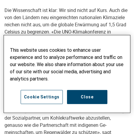
Die Wissenschaft ist klar: Wir sind nicht auf Kurs. Auch die
von den Ländern neu eingereichten nationalen Klimaziele
reichen nicht aus, um die globale Erwärmung auf 1,5 Grad
Celsius zu be­grenzen. «Die UNO-Klimakonferenz in
Brasilien muss deshalb ein klares Signal senden, dass die
Weltgemeinschaft bereit ist, das Ruder herumzureissen.
This website uses cookies to enhance user
Dafür braucht es einen schnellen und gerechten Ausstieg
experience and to analyze performance and traffic on
aus den fossilen Energien», sagt Andreas Missbach,
our website. We also share information about your use
Geschäftsleiter von Alliance Sud.
of our site with our social media, advertising and
analytics partners.
Schnell muss der Ausstieg aus den fossilen Energien
gehen, um die globale Erwärmung einzu­dämmen und noch
schlimmere Auswirkungen und Schäden zu verhindern.
Cookie Settings
Close
Gerecht muss die Energiewende sein, weil sie nur so
nachhaltig funktionieren kann. «Es braucht den Einbezug
der Sozialpartner, um Kohlekraftwerke abzustellen,
genauso wie die Partnerschaft mit indigenen Ge­
meinschaften, um Regenwälder zu schützen», sagt