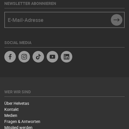
NEWSLETTER ABONNIEREN
E-Mail-Adresse
SUBM
SOCIAL MEDIA
Facebook
Instagram
TikTok
Youtube
Linkedin
WER WIR SIND
Über Helvetas
Kontakt
Medien
Fragen & Antworten
Mitglied werden