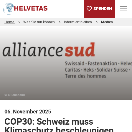
SPENDEN
Home
Was Sie tun können
Informiert bleiben
Medien
Inhaltsverzeichnis
COP30: Schweiz muss Klimaschutz beschleunigen statt auslag
© alliancesud
06. November 2025
COP30: Schweiz muss
Klimaschutz beschleunigen