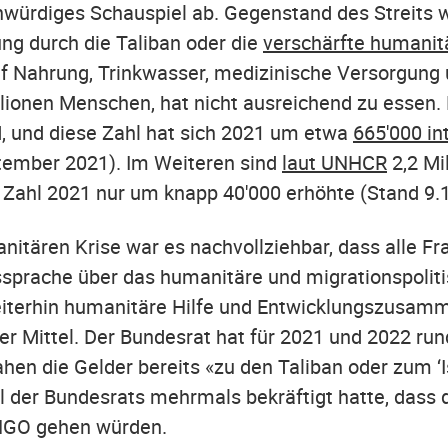
würdiges Schauspiel ab. Gegenstand des Streits 
ng durch die Taliban oder die
verschärfte humanit
uf Nahrung, Trinkwasser, medizinische Versorgung
illionen Menschen, hat nicht ausreichend zu essen.
, und diese Zahl hat sich 2021 um etwa
665'000 in
ember 2021). Im Weiteren sind
laut UNHCR
2,2 Mi
ie Zahl 2021 nur um knapp 40'000 erhöhte (Stand 9.
itären Krise war es nachvollziehbar, dass alle Fra
ussprache über das humanitäre und migrationspoli
iterhin humanitäre Hilfe und Entwicklungszusamme
er Mittel. Der Bundesrat hat für 2021 und 2022 ru
hen die Gelder bereits «zu den Taliban oder zum ‘I
 der Bundesrats mehrmals bekräftigt hatte, dass d
 NGO gehen würden.