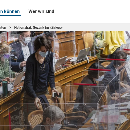
un können
Wer wir sind
chten
Nationalrat: Gezänk im «Zirkus»