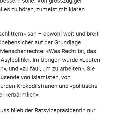
bessern solle. Von grosszügiger
les zu hören, zumeist mit klaren
schlittern» sah – obwohl weit und breit
dbebensicher auf der Grundlage
 Menschenrechte: «Was Recht ist, das
r Asylpolitik». Im Übrigen wurde «Leuten
en», und «zu faul, um zu arbeiten». Sie
ausende von Islamisten, von
urden Krokodilstränen und «politische
i «erbärmlich».
uss blieb der Ratsvizepräsidentin nur