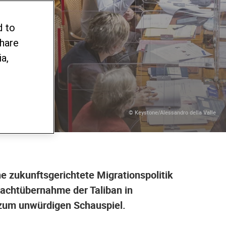
d to
share
a,
© Keystone/Alessandro della Valle
ne zukunftsgerichtete Migrationspolitik
Machtübernahme der Taliban in
 zum unwürdigen Schauspiel.