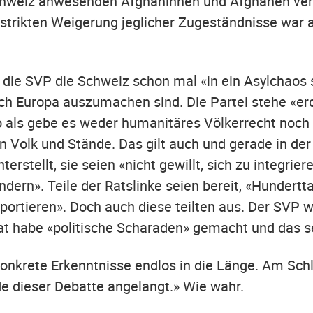
r Schweiz anwesenden Afghaninnen und Afghanen ver
trikten Weigerung jeglicher Zugeständnisse war al
ls die SVP die Schweiz schon mal «in ein Asylchaos 
h Europa auszumachen sind. Die Partei stehe «er
so als gebe es weder humanitäres Völkerrecht noch
en Volk und Stände. Das gilt auch und gerade in de
rstellt, sie seien «nicht gewillt, sich zu integrier
dern». Teile der Ratslinke seien bereit, «Hundertt
portieren». Doch auch diese teilten aus. Der SVP w
t habe «politische Scharaden» gemacht und das se
onkrete Erkenntnisse endlos in die Länge. Am Schl
e dieser Debatte angelangt.» Wie wahr.