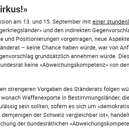
irkus!»
ession am 13. und 15. September mit
einer stunden
erkriegsländer» und den indirekten Gegenvorschl
 und Positionierungen vorgetragen, neue Aspekte g
tänderat – keine Chance haben würde, war von Anfa
Gegenvorschlag grundsätzlich annehmen würde. Di
 Bundesrat keine «Abweichungskompetenz» von den
 den strengeren Vorgaben des Ständerats folgen wü
, wonach Waffenexporte in Bestimmungsländer, die 
ulässig sein sollten, sofern es sich um «demokrati
t demjenigen der Schweiz vergleichbar ist», hande
reichung der bundesrätlichen «Abweichungskompe