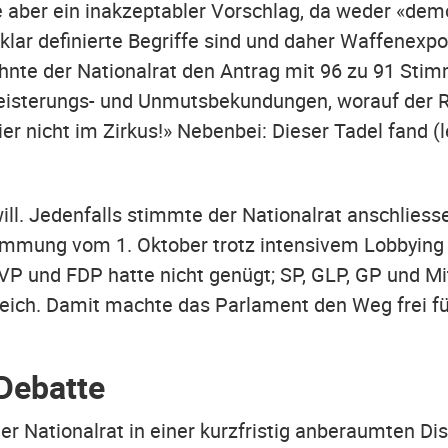
ve aber ein inakzeptabler Vorschlag, da weder «de
klar definierte Begriffe sind und daher Waffenexpo
hnte der Nationalrat den Antrag mit 96 zu 91 Stim
geisterungs- und Unmutsbekundungen, worauf der 
er nicht im Zirkus!» Nebenbei: Dieser Tadel fand (
ll. Jedenfalls stimmte der Nationalrat anschlies
stimmung vom 1. Oktober trotz intensivem Lobbyin
P und FDP hatte nicht genügt; SP, GLP, GP und Mit
eich. Damit machte das Parlament den Weg frei f
Debatte
der Nationalrat in einer kurzfristig anberaumten