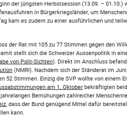
inn der jüngsten Herbstsession (13.09. – 01.10.) 
enausfuhren in Bürgerkriegsländer, um Menschenr
Tag kam es zudem zu einer ausführlichen und teil
ss der Rat mit 105 zu 77 Stimmen gegen den Wille
amit stellt sich die Schweizer Aussenpolitik in ei
be von Polit-Sichten
). Direkt im Anschluss befand
ution
(NMRI). Nachdem sich der Ständerat im Juni 
gen 52 Stimmen. Einzig die SVP wollte von einem 
lussabstimmungen am 1. Oktober
bekräftigten bei
die jahrelangen Bemühungen zahlreicher Menschenr
eiz
, dass der Bund genügend Mittel dafür bereitstell
llen kann.