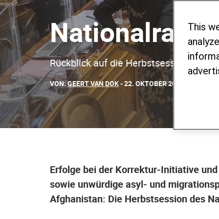
Nationalrat: 
This w
analyze
informa
Rückblick auf die Herbstsession der 
adverti
VON:
GEERT VAN DOK
- 22. OKTOBER 2021
Erfolge bei der Korrektur-Initiative u
sowie unwürdige asyl- und migrations
Afghanistan: Die Herbstsession des Na