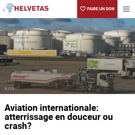
FAIRE UN DON
Table des matières
Aviation internationale: atterrissage en douceur ou crash?
© CC0
Aviation internationale:
atterrissage en douceur ou
crash?