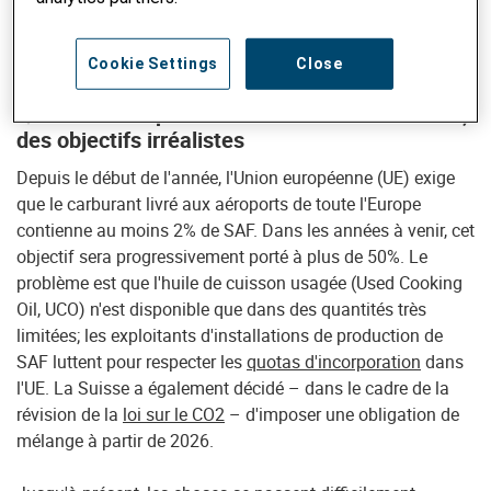
plus de compagnies aériennes – et de politiques – misent
sur ce carburant innovant et inédit issu de sources
biogènes, comme l'huile de friture ou les graisses usagées.
Cookie Settings
Close
Quotas d'incorporation: des débuts décevants,
des objectifs irréalistes
Depuis le début de l'année, l'Union européenne (UE) exige
que le carburant livré aux aéroports de toute l'Europe
contienne au moins 2% de SAF. Dans les années à venir, cet
objectif sera progressivement porté à plus de 50%. Le
problème est que l'huile de cuisson usagée (Used Cooking
Oil, UCO) n'est disponible que dans des quantités très
limitées; les exploitants d'installations de production de
SAF luttent pour respecter les
quotas d'incorporation
dans
l'UE. La Suisse a également décidé – dans le cadre de la
révision de la
loi sur le CO2
– d'imposer une obligation de
mélange à partir de 2026.