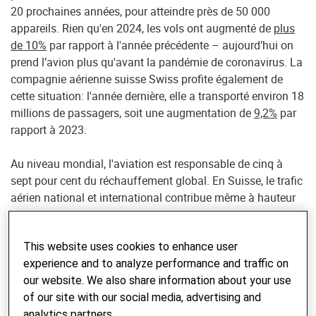
20 prochaines années, pour atteindre près de 50 000
appareils. Rien qu'en 2024, les vols ont augmenté de
plus
de 10%
par rapport à l'année précédente – aujourd’hui on
prend l’avion plus qu'avant la pandémie de coronavirus. La
compagnie aérienne suisse Swiss profite également de
cette situation: l'année dernière, elle a transporté environ 18
millions de passagers, soit une augmentation de
9,2%
par
rapport à 2023.
Au niveau mondial, l'aviation est responsable de cinq à
sept pour cent du réchauffement global. En Suisse, le trafic
aérien national et international contribue même à hauteur
de
27%
au changement climatique. En additionnant un et
un, on constate que si les gens ne veulent pas renoncer aux
This website uses cookies to enhance user
voyages en avion, il faut rapidement trouver des solutions
experience and to analyze performance and traffic on
viables pour que l'industrie aéronautique puisse assumer
our website. We also share information about your use
sa responsabilité climatique. L'utilisation du Sustainable
of our site with our social media, advertising and
Aviation Fuel, ou
SAF
, suscite beaucoup d'espoir: de plus en
analytics partners.