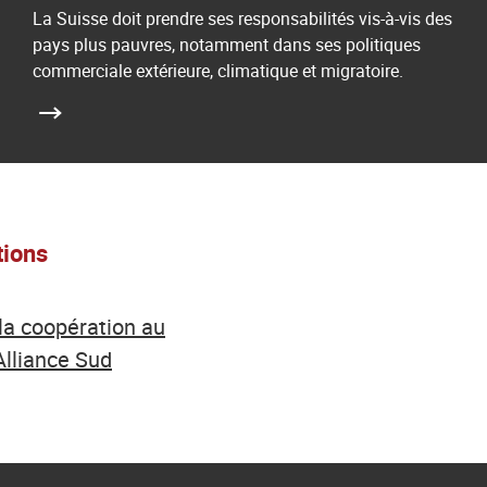
La Suisse doit prendre ses responsabilités vis-à-vis des
pays plus pauvres, notamment dans ses politiques
commerciale extérieure, climatique et migratoire.
tions
la coopération au
lliance Sud