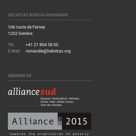
HELVETAS BUREAU ROMANDIE
106 route de Ferney
1202 Genève
Tél.:
+41 21 804 58 00
E-Mail:
romandie@helvetas.org
MEMBRE DE