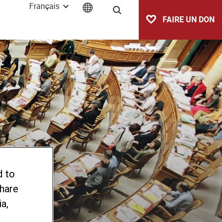
Français
Recherche
FAIRE UN DON
d to
share
a,