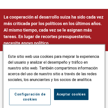
La cooperación al desarrollo suiza ha sido cada vez
más criticada por los políticos en los últimos años.
Al mismo tiempo, cada vez se le asignan más
tareas. En lugar de recortes presupuestarios,
necesita apoyo político.
Este sitio web usa cookies para mejorar la experiencia
La cooperación al desarrollo sirve para combatir la pobreza
del usuario y analizar el desempeño y tráfico en
y la exclusión, brinda a los grupos desfavorecidos acceso a
nuestro sitio web. También compartimos información
la atención médica, el agua y la educación, y ayuda en la
acerca del uso de nuestro sitio a través de las redes
vida política, cultural y social. Reciben apoyo para que se
sociales, los anunciantes y los socios de analítica.
adapten a los efectos del cambio climático. A través de un
enfoque basado en los derechos humanos, la cooperación
Configuración de
Aceptar cookies
al desarrollo ayuda a las comunidades pobres y
cookies
marginadas a dar forma a su propio desarrollo. La